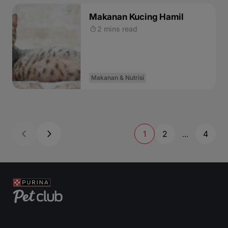
Makanan Kucing Hamil
2 mins read
Makanan & Nutrisi
1
2
4
...