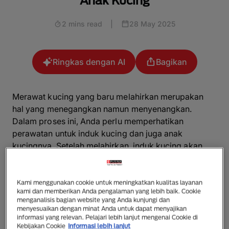
Anak Kucing
2 mins read
|
28 May 2025
Ringkas dengan AI
Bagikan
Merawat kucing yang baru melahirkan merupakan
hal yang menegangkan namun menyenangkan.
Dalam proses ini, Anda perlu memperhatikan
perawatan untuk induk kucing dan juga anak
kucingnya. Setelah melahirkan, induk kucing akan
memberikan ASI untuk anak kucing yang akan
menjadi sumber nutrisinya. Lalu, berapa lama kucing
menyusui sebelum akhirnya ia mulai kenal makanan
Kami menggunakan cookie untuk meningkatkan kualitas layanan
kami dan memberikan Anda pengalaman yang lebih baik. Cookie
padat? Yuk simak penjelasannya dalam artikel
menganalisis bagian website yang Anda kunjungi dan
berikut.
menyesuaikan dengan minat Anda untuk dapat menyajikan
informasi yang relevan. Pelajari lebih lanjut mengenai Cookie di
Kebijakan Cookie
Informasi lebih lanjut