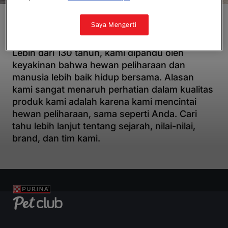
Saya Mengerti
Nutrisi Mereka, Bermakna untuk Kita
Lebih dari 130 tahun, kami dipandu oleh
keyakinan bahwa hewan peliharaan dan
manusia lebih baik hidup bersama. Alasan
kami sangat menaruh perhatian dalam kualitas
produk kami adalah karena kami mencintai
hewan peliharaan, sama seperti Anda. Cari
tahu lebih lanjut tentang sejarah, nilai-nilai,
brand, dan tim kami.