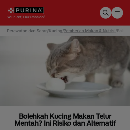
Skip to main content
Perawatan dan Saran
/
Kucing
/
Pemberian Makan & Nutrisi
/
Bolehk
Bolehkah Kucing Makan Telur
Mentah? Ini Risiko dan Alternatif