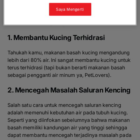
Saya Mengerti
Ada banyak manfaat yang didapatkan kucing dari
makanan basah. Apa saja?
1. Membantu Kucing Terhidrasi
Tahukah kamu, makanan basah kucing mengandung
lebih dari 80% air. Ini sangat membantu kucing untuk
terus terhidrasi (tapi bukan berarti makanan basah
sebagai pengganti air minum ya, PetLovers).
2. Mencegah Masalah Saluran Kencing
Salah satu cara untuk mencegah saluran kencing
adalah memenuhi kebutuhan air pada tubuh kucing.
Seperti yang diinfokan sebelumnya bahwa makanan
basah memiliki kandungan air yang tinggi sehingga
dapat membantu mencegah terjadinya masalah pada