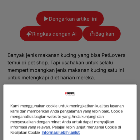
Dengarkan artikel ini
Ringkas dengan AI
Bagikan
Banyak jenis makanan kucing yang bisa PetLovers
temui di pet shop. Tapi usahakan untuk selalu
mempertimbangkan jenis makanan kucing satu ini
untuk melengkapi diet harian mereka.
Ya, jenis makanan kucing yang dimaksud di sini
adalah wet food atau makanan basah. Apa sih
Kami menggunakan cookie untuk meningkatkan kualitas layanan
manfaat dari makanan basah untuk kucing? Yuk kita
kami dan memberikan Anda pengalaman yang lebih baik. Cookie
bahas, PetLovers.
menganalisis bagian website yang Anda kunjungi dan
menyesuaikan dengan minat Anda untuk dapat menyajikan
informasi yang relevan. Pelajari lebih lanjut mengenai Cookie di
Pentingnya Makanan Basah untuk
Kebijakan Cookie
Informasi lebih lanjut
Kucing