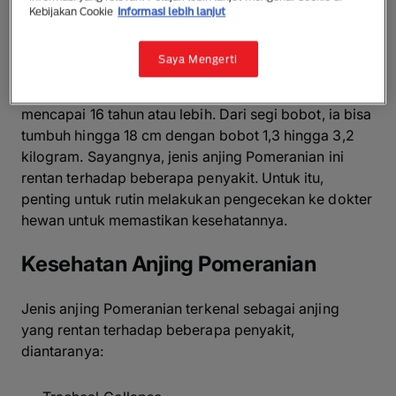
Kebijakan Cookie
Informasi lebih lanjut
Umur Anjing Pomeranian
Saya Mengerti
Jenis anjing Pomeranian ini bisa menjadi teman hidup
yang pas, karena umur anjing Pomeranian bisa
mencapai 16 tahun atau lebih. Dari segi bobot, ia bisa
tumbuh hingga 18 cm dengan bobot 1,3 hingga 3,2
kilogram. Sayangnya, jenis anjing Pomeranian ini
rentan terhadap beberapa penyakit. Untuk itu,
penting untuk rutin melakukan pengecekan ke dokter
hewan untuk memastikan kesehatannya.
Kesehatan Anjing Pomeranian
Jenis anjing Pomeranian terkenal sebagai anjing
yang rentan terhadap beberapa penyakit,
diantaranya: