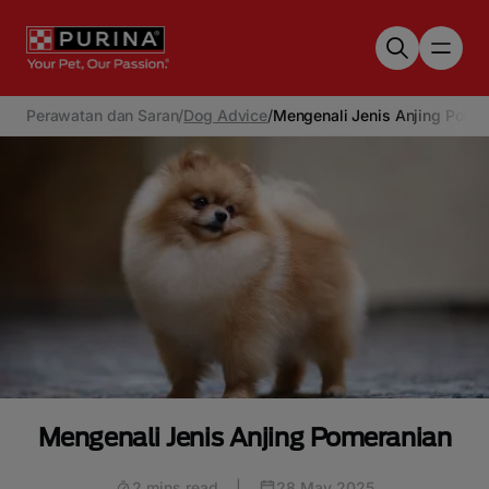
Skip to main content
Perawatan dan Saran
/
Dog Advice
/
Mengenali Jenis Anjing Pome
Mengenali Jenis Anjing Pomeranian
2 mins read
|
28 May 2025