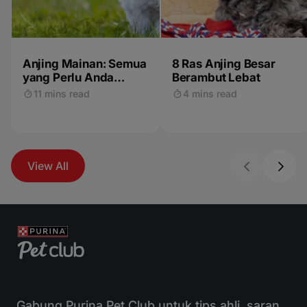
Anjing Mainan: Semua
8 Ras Anjing Besar
yang Perlu Anda
Berambut Lebat
Ketahui
11 mins read
4 mins read
View All
Gabung Purina Pet Club untuk tips ahli, saran