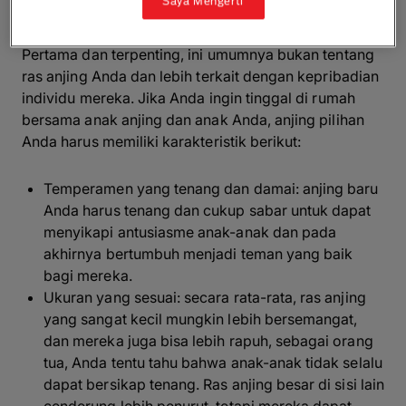
Saya Mengerti
keluarga?
Pertama dan terpenting, ini umumnya bukan tentang
ras anjing Anda dan lebih terkait dengan kepribadian
individu mereka. Jika Anda ingin tinggal di rumah
bersama anak anjing dan anak Anda, anjing pilihan
Anda harus memiliki karakteristik berikut:
Temperamen yang tenang dan damai: anjing baru
Anda harus tenang dan cukup sabar untuk dapat
menyikapi antusiasme anak-anak dan pada
akhirnya bertumbuh menjadi teman yang baik
bagi mereka.
Ukuran yang sesuai: secara rata-rata, ras anjing
yang sangat kecil mungkin lebih bersemangat,
dan mereka juga bisa lebih rapuh, sebagai orang
tua, Anda tentu tahu bahwa anak-anak tidak selalu
dapat bersikap tenang. Ras anjing besar di sisi lain