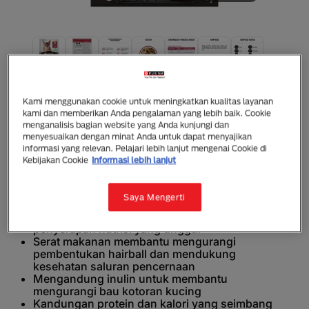
Purina Pro Plan
PRO PLAN Cat Makanan Basah Kucing
Kami menggunakan cookie untuk meningkatkan kualitas layanan
Dewasa Chicken
kami dan memberikan Anda pengalaman yang lebih baik. Cookie
menganalisis bagian website yang Anda kunjungi dan
menyesuaikan dengan minat Anda untuk dapat menyajikan
Makanan Basah
Dewasa (1 - 7)
informasi yang relevan. Pelajari lebih lanjut mengenai Cookie di
Kebijakan Cookie
Informasi lebih lanjut
Pro Plan Wet Adult mengandung protein dan kalori
yang seimbang untuk menjaga bentuk tubuh ideal
kucing dewasa.
Saya Mengerti
Mengandung serat inulin untuk mendukung
penyerapan nutrisi yang unggul
Serat makanan membantu mengurangi
pembentukan hairball dan mendukung
kesehatan saluran pencernaan
Mengandung inulin untuk membantu
mengurangi bau kotoran kucing
Kandungan protein dan kalori yang seimbang