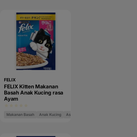
FELIX
FELIX Kitten Makanan
Basah Anak Kucing rasa
Ayam
Makanan Basah
Anak Kucing
As Good As It Looks