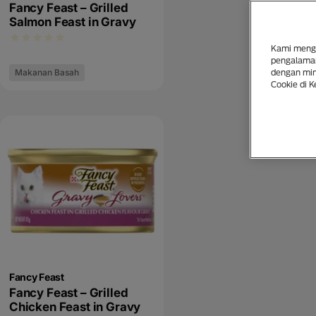
Fancy Feast – Grilled
Salmon Feast in Gravy
Kami mengg
pengalaman
Makanan Basah
dengan mina
Cookie di K
Fancy Feast
Fancy Feast – Grilled
Chicken Feast in Gravy