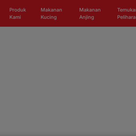
Produk
Makanan
Makanan
Temuka
Kami
Kucing
Anjing
Pelihar