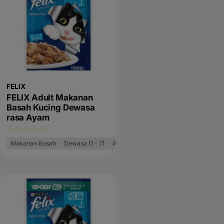
FELIX
FELIX Adult Makanan
Basah Kucing Dewasa
rasa Ayam
Makanan Basah
Dewasa (1 - 7)
As Good As It Looks