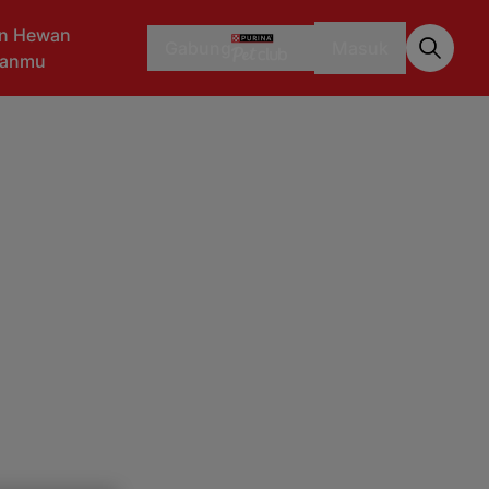
n Hewan
Gabung
Masuk
aanmu