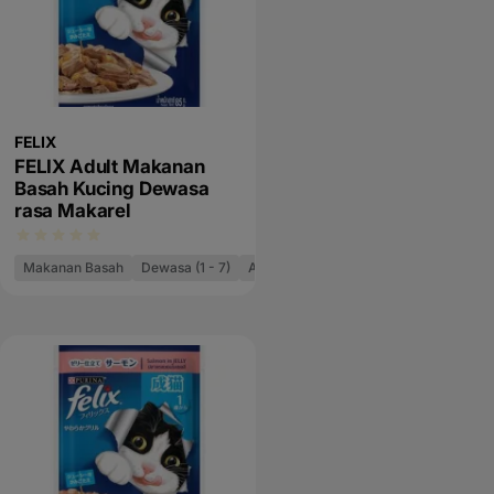
FELIX
FELIX Adult Makanan
Basah Kucing Dewasa
rasa Makarel
Makanan Basah
Dewasa (1 - 7)
As Good As It Looks