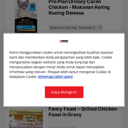
Pro Plan Urinary Caren
Chicken - Makanan Kering
Kucing Dewasa
Makanan Kering
Dewasa (1 - 7)
Fancy Feast
Kami menggunakan cookie untuk meningkatkan kualitas layanan
Fancy Feast – Grilled Salmon
kami dan memberikan Anda pengalaman yang lebih baik. Cookie
Feast in Gravy
menganalisis bagian website yang Anda kunjungi dan
menyesuaikan dengan minat Anda untuk dapat menyajikan
informasi yang relevan. Pelajari lebih lanjut mengenai Cookie di
Makanan Basah
Kebijakan Cookie
Informasi lebih lanjut
Saya Mengerti
Fancy Feast
Fancy Feast – Grilled Chicken
Feast in Gravy