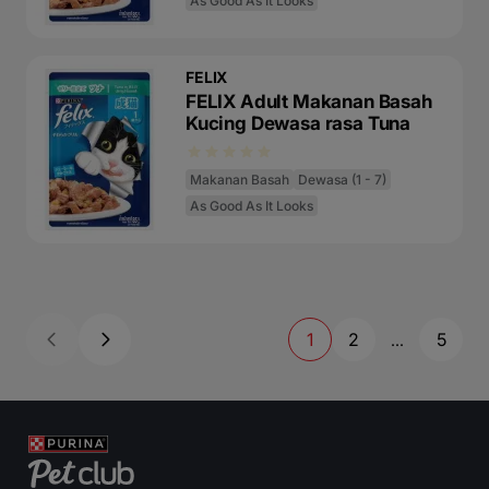
As Good As It Looks
FELIX
FELIX Adult Makanan Basah
Kucing Dewasa rasa Tuna
Makanan Basah
Dewasa (1 - 7)
As Good As It Looks
1
2
5
...