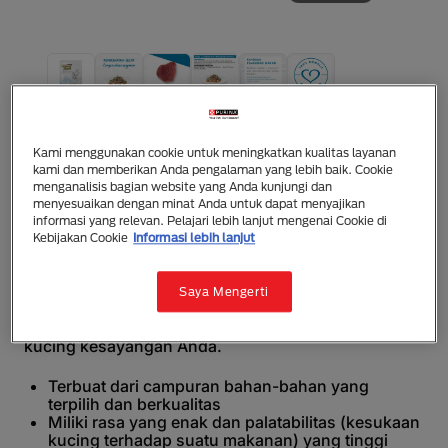
Fancy Feast
Fancy Feast Inspirations Tuna Courgette
Kami menggunakan cookie untuk meningkatkan kualitas layanan
Wholegrain Rice
kami dan memberikan Anda pengalaman yang lebih baik. Cookie
menganalisis bagian website yang Anda kunjungi dan
Makanan Basah
Dewasa (1 - 7)
menyesuaikan dengan minat Anda untuk dapat menyajikan
informasi yang relevan. Pelajari lebih lanjut mengenai Cookie di
Fancy Feast Inspirations Tuna Courgette Wholegrain
Kebijakan Cookie
Informasi lebih lanjut
Rice merupakan makanan kucing basah untuk
kucing dewasa yang terinpirasi dari resep gourmet
chef. Varian ini mengandung potongan besar tuna
Saya Mengerti
disajikan bersama courgette dan beras utuh yang
mengundang selera sehingga cocok disajikan untuk
kucing kesayangan Anda.
Terbuat dari campuran bahan-bahan yang
terpilih dan berkualitas
Miliki rasa yang enak dan palatabilitas (kesukaan
kucing terhadap suatu makanan) yang tinggi