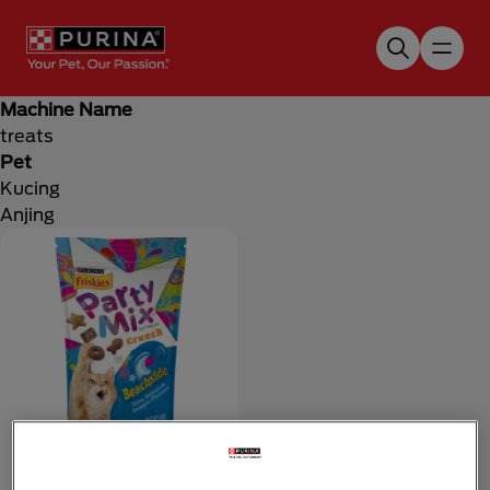
Skip to main content
Machine Name
treats
Pet
Kucing
Anjing
Friskies