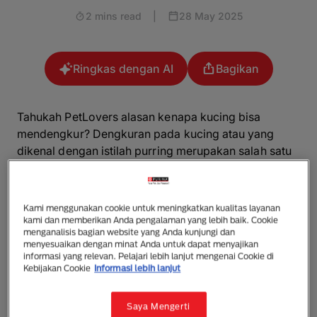
2 mins read
|
28 May 2025
Ringkas dengan AI
Bagikan
Tahukah PetLovers alasan kenapa kucing bisa
mendengkur? Dengkuran pada kucing atau yang
dikenal dengan istilah
purring
merupakan salah satu
cara kucing berkomunikasi dengan pemiliknya. Jadi,
supaya PetLovers tidak salah mengerti, yuk, kenali
apa saja yang umumnya dikomunikasikan kucing
Kami menggunakan cookie untuk meningkatkan kualitas layanan
melalui dengkurannya.
kami dan memberikan Anda pengalaman yang lebih baik. Cookie
menganalisis bagian website yang Anda kunjungi dan
menyesuaikan dengan minat Anda untuk dapat menyajikan
1. Mengekspresikan Rasa Nyaman
informasi yang relevan. Pelajari lebih lanjut mengenai Cookie di
Kebijakan Cookie
Informasi lebih lanjut
PetLovers mungkin sudah terbiasa dengan kucing
mendengkur saat mereka sedang duduk di karpet
Saya Mengerti