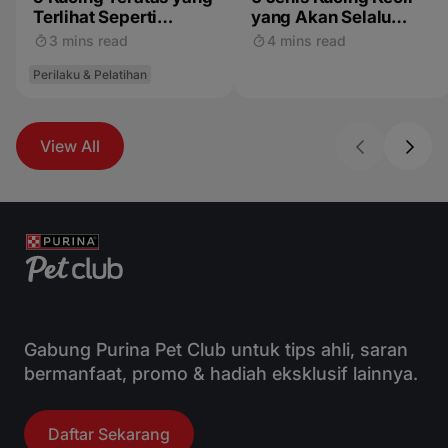
Terlihat Seperti
yang Akan Selalu
Harimau, Macan Tutul,
Terlihat Mungil
3 mins read
4 mins read
dan Kucing Liar
Perilaku & Pelatihan
View All
Gabung Purina Pet Club untuk tips ahli, saran
bermanfaat, promo & hadiah eksklusif lainnya.
Daftar Sekarang