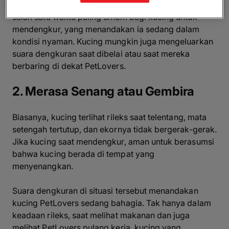
atau berbaring di tempat tidurnya. Kondisi ini adalah
salah satu waktu paling umum bagi kucing untuk
mendengkur, yang menandakan ia sedang dalam
kondisi nyaman. Kucing mungkin juga mengeluarkan
suara dengkuran saat dibelai atau saat mereka
berbaring di dekat PetLovers.
2. Merasa Senang atau Gembira
Biasanya, kucing terlihat rileks saat telentang, mata
setengah tertutup, dan ekornya tidak bergerak-gerak.
Jika kucing saat mendengkur, aman untuk berasumsi
bahwa kucing berada di tempat yang
menyenangkan.
Suara dengkuran di situasi tersebut menandakan
kucing PetLovers sedang bahagia. Tak hanya dalam
keadaan rileks, saat melihat makanan dan juga
melihat PetLovers pulang kerja, kucing yang