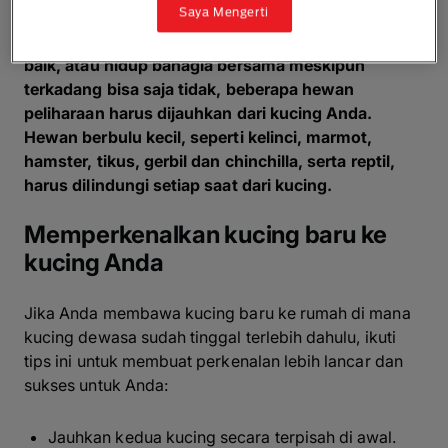
Saya Mengerti
Sementara kucing dan anjing bisa menjadi teman
baik, atau hidup bahagia bersama meskipun
terkadang bisa saja tidak, beberapa hewan
peliharaan harus dijauhkan dari kucing Anda.
Hewan berbulu kecil, seperti kelinci, marmot,
hamster, tikus, gerbil dan chinchilla, serta reptil,
harus dilindungi setiap saat dari kucing.
Memperkenalkan kucing baru ke
kucing Anda
Jika Anda membawa kucing baru ke rumah di mana
kucing dewasa sudah tinggal terlebih dahulu, ikuti
tips ini untuk membuat perkenalan lebih lancar dan
sukses untuk Anda:
Jauhkan kedua kucing secara terpisah di awal.