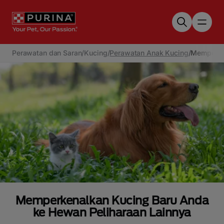
Skip to main content
Perawatan dan Saran
/
Kucing
/
Perawatan Anak Kucing
/
Memperken
Memperkenalkan Kucing Baru Anda
ke Hewan Peliharaan Lainnya