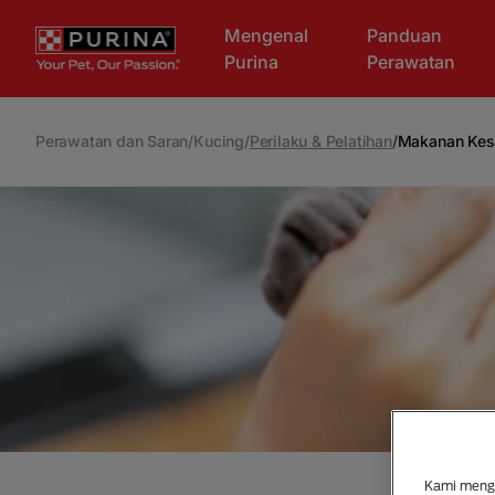
Skip to main content
Mengenal
Panduan
Purina
Perawatan
Perawatan dan Saran
/
Kucing
/
Perilaku & Pelatihan
/
Makanan Kes
Kami mengg