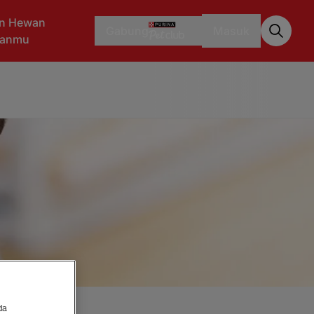
n Hewan
Gabung
Masuk
aanmu
da