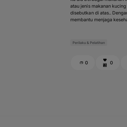
atau jenis makanan kucin
disebutkan di atas.. Deng
membantu menjaga kesehat
Perilaku & Pelatihan
0
0