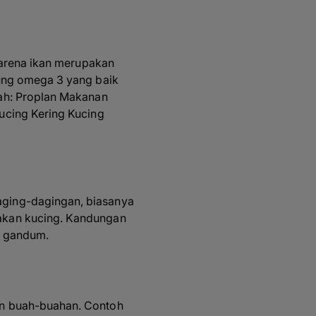
karena ikan merupakan
ung omega 3 yang baik
ah:
Proplan Makanan
ucing Kering Kucing
ging-dagingan, biasanya
akan kucing. Kandungan
a gandum.
an buah-buahan. Contoh