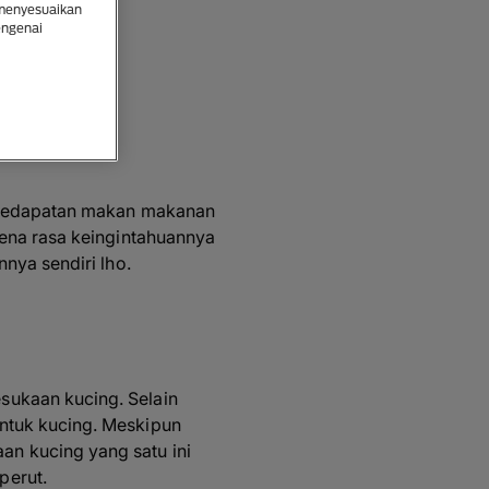
 menyesuaikan
engenai
i kedapatan makan makanan
rena rasa keingintahuannya
nya sendiri lho.
sukaan kucing. Selain
ntuk kucing. Meskipun
n kucing yang satu ini
perut.