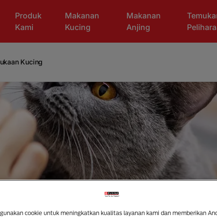
Produk
Makanan
Makanan
Temuka
Kami
Kucing
Anjing
Pelihar
ukaan Kucing
unakan cookie untuk meningkatkan kualitas layanan kami dan memberikan An