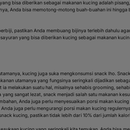
ang bisa diberikan sebagai makanan kucing adalah pisang, 
nnya, Anda bisa memotong-motong buah-buahan ini hingga b
biji, pastikan Anda membuang bijinya terlebih dahulu agar 
sayuran yang bisa diberikan kucing sebagai makanan kucin
utamanya, kucing juga suka mengkonsumsi snack lho. Snack k
kanan utamanya yang fungsinya seringkali dijadikan sebagai
t ia melakukan suatu hal, misalnya sehabis grooming, sehabi
ya yang sangat lezat, snack menjadi salah satu makanan kes
ambahan, Anda juga perlu menyesuaikan porsi makan kucing
Anda juga perlu mengurangi porsi makan kucing regulernya 
nack kucing, pastikan tidak lebih dari 10% dari jumlah kalor
kesukaan kucing yang seringkali kita temukan. Anda bisa 