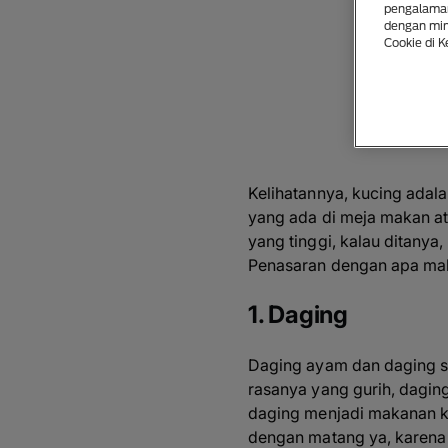
pengalaman
dengan mina
Cookie di K
Kelihatannya, kucing adal
yang ada di meja makan at
yang tinggi, kalau ditanya
Penasaran dengan apa maka
1. Daging
Daging ayam dan daging s
rasanya yang gurih, dagin
daging menjadi makanan k
dengan matang ya, karena