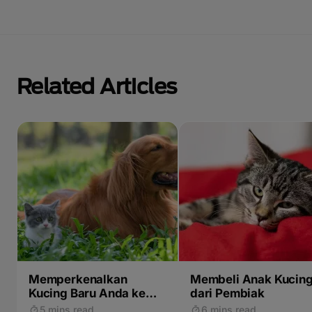
Related Articles
Memperkenalkan
Membeli Anak Kucin
Kucing Baru Anda ke
dari Pembiak
Hewan Peliharaan
5 mins read
6 mins read