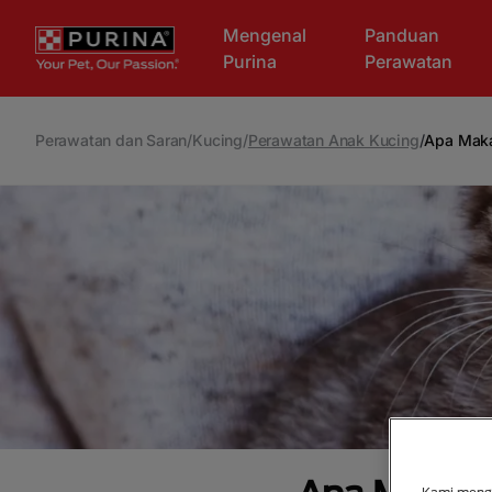
Skip to main content
Mengenal
Panduan
Purina
Perawatan
Perawatan dan Saran
/
Kucing
/
Perawatan Anak Kucing
/
Apa Maka