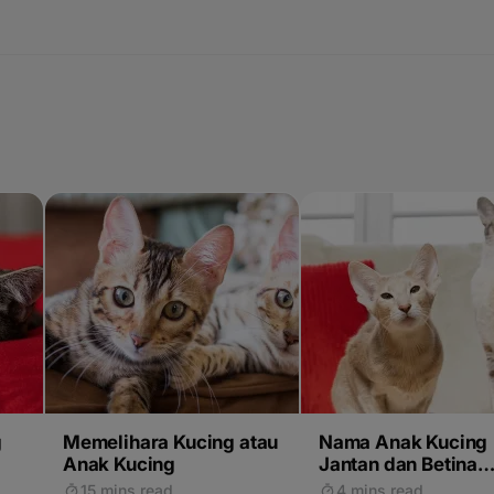
g
Memelihara Kucing atau
Nama Anak Kucing
Anak Kucing
Jantan dan Betina
Terbaik
15 mins read
4 mins read