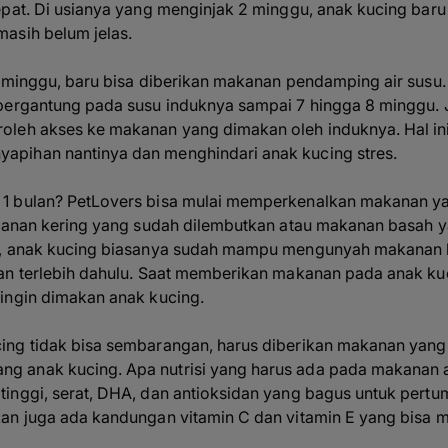
epat. Di usianya yang menginjak 2 minggu, anak kucing ba
asih belum jelas.
4 minggu, baru bisa diberikan makanan pendamping air susu
bergantung pada susu induknya sampai 7 hingga 8 minggu. 
leh akses ke makanan yang dimakan oleh induknya. Hal ini
pihan nantinya dan menghindari anak kucing stres.
1 bulan? PetLovers bisa mulai memperkenalkan makanan y
kanan kering yang sudah dilembutkan atau makanan basah yan
u, anak kucing biasanya sudah mampu mengunyah makanan ke
an terlebih dahulu. Saat memberikan makanan pada anak kuc
ingin dimakan anak kucing.
ng tidak bisa sembarangan, harus diberikan makanan yang b
 anak kucing. Apa nutrisi yang harus ada pada makanan a
inggi, serat, DHA, dan antioksidan yang bagus untuk pertumb
an juga ada kandungan vitamin C dan vitamin E yang bisa 