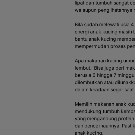
lipat dan tumbuh sangat c
walaupun penglihatannya m
Bila sudah melewati usia 
energi anak kucing masih 
bantu anak kucing mempero
mempermudah proses penya
Apa makanan kucing umur 
lembut. Bisa juga beri ma
berusia 6 hingga 7 mingg
dilembutkan atau dilunakk
dalam keadaan segar saat 
Memilih makanan anak kuci
mendukung tumbuh kembang
yang mengandung protein t
dan pencernaannya. Pastik
anak kucing.