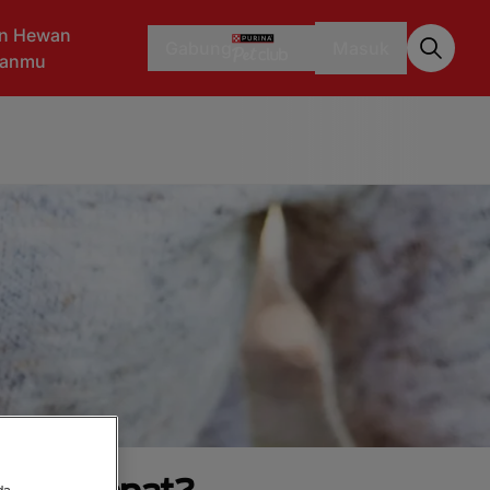
n Hewan
Gabung
Masuk
aanmu