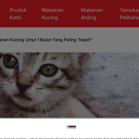
Produk
Makanan
Makanan
Temuka
Kami
Kucing
Anjing
Pelihar
nan Kucing Umur 1 Bulan Yang Paling Tepat?