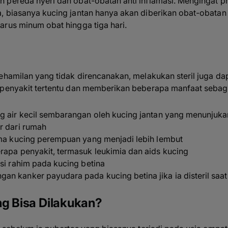
pereda nyeri dan obat-obatan anti inflamasi. Mengingat pro
 biasanya kucing jantan hanya akan diberikan obat-obatan u
arus minum obat hingga tiga hari.
kehamilan yang tidak direncanakan, melakukan steril juga 
 penyakit tertentu dan memberikan beberapa manfaat sebaga
 air kecil sembarangan oleh kucing jantan yang menunjukan c
r dari rumah
ama kucing perempuan yang menjadi lebih lembut
rapa penyakit, termasuk leukimia dan aids kucing
si rahim pada kucing betina
n kanker payudara pada kucing betina jika ia disteril saat
ng Bisa Dilakukan?