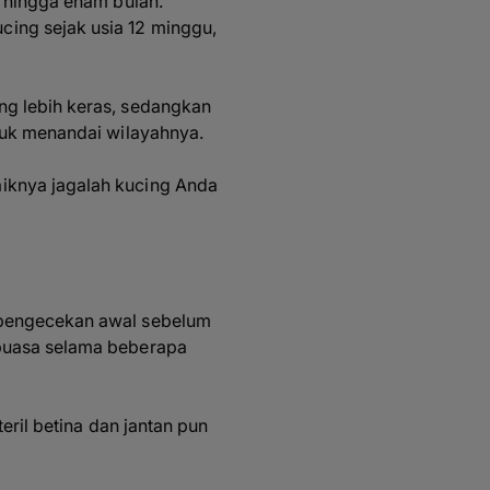
t hingga enam bulan.
ing sejak usia 12 minggu,
ng lebih keras, sedangkan
ntuk menandai wilayahnya.
iknya jagalah kucing Anda
n pengecekan awal sebelum
rpuasa selama beberapa
eril betina dan jantan pun