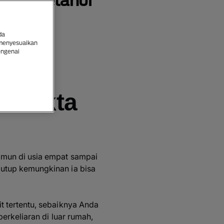
rlu Diketahui
da
 menyesuaikan
engenai
: Fakta
amun di usia empat sampai
utup kemungkinan ia bisa
t tertentu, sebaiknya Anda
erkeliaran di luar rumah,