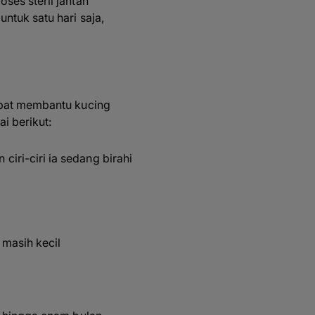
ses steril jantan
ntuk satu hari saja,
dapat membantu kucing
i berikut:
iri-ciri ia sedang birahi
 masih kecil