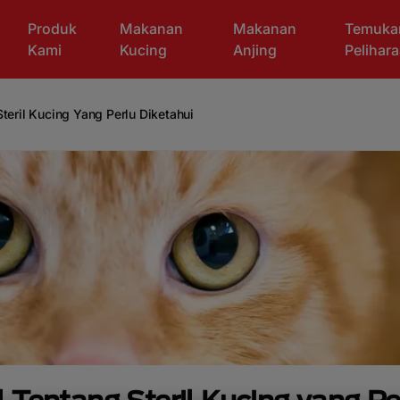
Produk
Makanan
Makanan
Temuka
Kami
Kucing
Anjing
Pelihar
teril Kucing Yang Perlu Diketahui