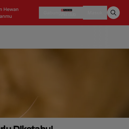
n Hewan
Gabung
Masuk
aanmu