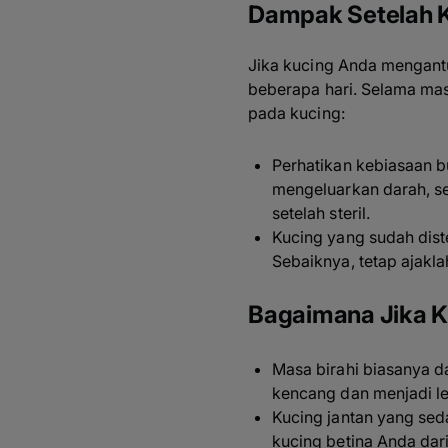
Dampak Setelah Ku
Jika kucing Anda mengantu
beberapa hari. Selama masa
pada kucing:
Perhatikan kebiasaan bu
mengeluarkan darah, s
setelah steril.
Kucing yang sudah diste
Sebaiknya, tetap ajaklah
Bagaimana Jika Ku
Masa birahi biasanya da
kencang dan menjadi leb
Kucing jantan yang sed
kucing betina Anda dari