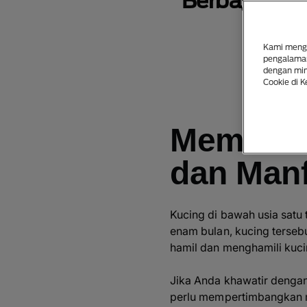
Berbagai Hal
Kami mengg
pengalaman
dengan mina
Cookie di K
Memahami
dan Man
Kucing di bawah usia satu
enam bulan, kucing terseb
hamil dan menghamili kucin
Jika Anda khawatir dengan
perlu mempertimbangkan mel