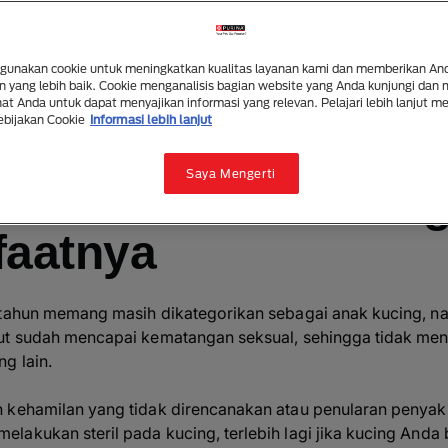
 Tentang Steril Kucing yang Pe
3 mins read
|
28 May 2025
unakan cookie untuk meningkatkan kualitas layanan kami dan memberikan An
 yang lebih baik. Cookie menganalisis bagian website yang Anda kunjungi dan
t Anda untuk dapat menyajikan informasi yang relevan. Pelajari lebih lanjut m
ebijakan Cookie
Informasi lebih lanjut
Ringkas dengan AI
Bagikan
Saya Mengerti
 Sterilisasi Kucing
faatnya
 tahun memang masih dikategorikan sebagai anak kucing, n
ut sudah mencapai kematangan seksual, sehingga tidak men
g lain.
 kehamilan yang tidak direncanakan atau penularan penyaki
akukan steril pada kucing, terlebih lagi jika kucing Anda b