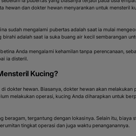
n sebelum ia pubertas yang biasanya terjadi pada usia empa
a hewan dan dokter hewan menyarankan untuk mensteril kuc
tina sudah mengalami pubertas adalah saat ia mulai mengeo
g birahi adalah saat ia suka buang air kecil sembarangan u
 betina Anda mengalami kehamilan tanpa perencanaan, seba
 ia disteril.
ensteril Kucing?
il di dokter hewan. Biasanya, dokter hewan akan melakuka
belum melakukan operasi, kucing Anda diharapkan untuk be
ng beragam, tergantung dengan lokasinya. Selain itu, biaya st
erumitan tingkat operasi dan juga waktu penanganannya.