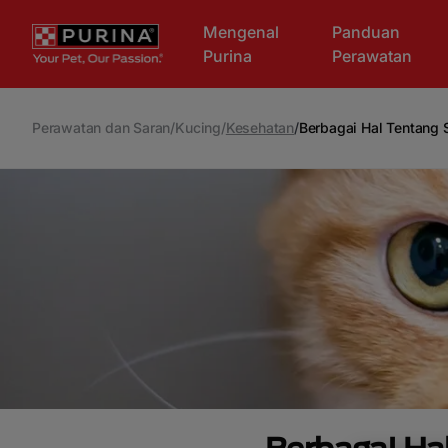
Skip to main content
Mengenal
Panduan
Purina
Perawatan
Perawatan dan Saran
/
Kucing
/
Kesehatan
/
Berbagai Hal Tentang S