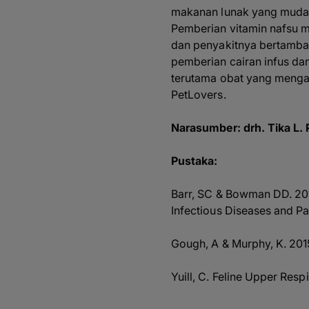
makanan lunak yang mudah
Pemberian vitamin nafsu m
dan penyakitnya bertambah
pemberian cairan infus da
terutama obat yang meng
PetLovers.
Narasumber: drh. Tika L. 
Pustaka:
Barr, SC & Bowman DD. 2011
Infectious Diseases and Pa
Gough, A & Murphy, K. 2015
Yuill, C. Feline Upper Resp