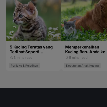
5 Kucing Teratas yang
Memperkenalkan
Terlihat Seperti
Kucing Baru Anda ke
Harimau, Macan Tutul,
Hewan Peliharaan
3 mins read
5 mins read
dan Kucing Liar
Lainnya
Perilaku & Pelatihan
Kebutuhan Anak Kucing