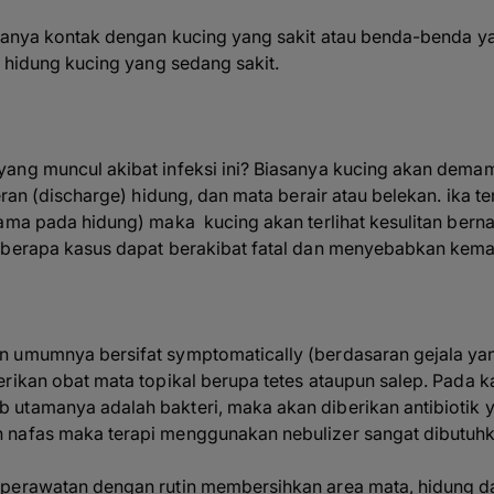
adanya kontak dengan kucing yang sakit atau benda-benda y
n hidung kucing yang sedang sakit.
ang muncul akibat infeksi ini? Biasanya kucing akan demam
leran (discharge) hidung, dan mata berair atau belekan. ika 
ama pada hidung) maka kucing akan terlihat kesulitan bern
eberapa kasus dapat berakibat fatal dan menyebabkan kema
an umumnya bersifat
symptomatically
(berdasaran gejala yan
rikan obat mata topikal berupa tetes ataupun salep. Pada ka
tamanya adalah bakteri, maka akan diberikan antibiotik yan
 nafas maka terapi menggunakan nebulizer sangat dibutuhk
 perawatan dengan rutin membersihkan area mata, hidung d