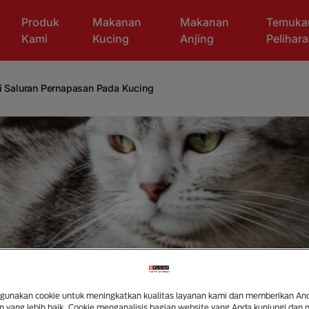
Produk
Makanan
Makanan
Temuka
Kami
Kucing
Anjing
Pelihar
i Saluran Pernapasan Pada Kucing
unakan cookie untuk meningkatkan kualitas layanan kami dan memberikan An
 yang lebih baik. Cookie menganalisis bagian website yang Anda kunjungi dan