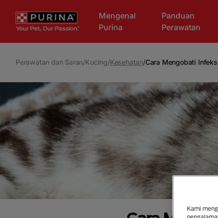
Skip to main content
Mengenal
Panduan
Purina
Perawatan
Perawatan dan Saran
/
Kucing
/
Kesehatan
/
Cara Mengobati Infeks
Kami mengg
pengalaman