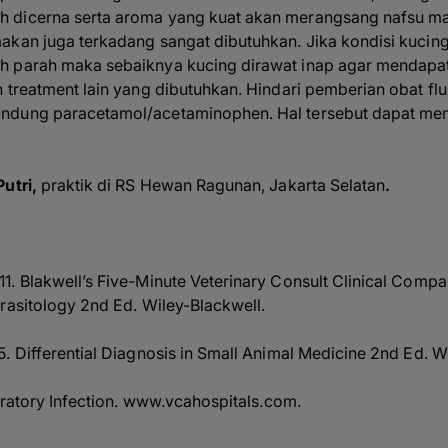
 dicerna serta aroma yang kuat akan merangsang nafsu ma
akan juga terkadang sangat dibutuhkan. Jika kondisi kucin
 parah maka sebaiknya kucing dirawat inap agar mendapat 
n treatment lain yang dibutuhkan. Hindari pemberian obat f
andung paracetamol/acetaminophen. Hal tersebut dapat m
Putri,
praktik di RS Hewan Ragunan, Jakarta Selatan
.
. Blakwell’s Five-Minute Veterinary Consult Clinical Compa
rasitology 2nd Ed. Wiley-Blackwell.
. Differential Diagnosis in Small Animal Medicine 2nd Ed. Wi
iratory Infection.
www.vcahospitals.com
.