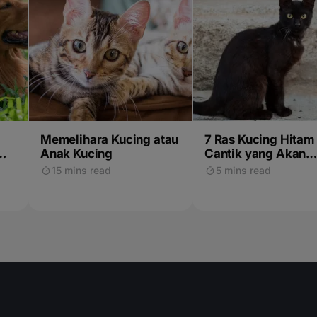
Memelihara Kucing atau
7 Ras Kucing Hitam
Anak Kucing
Cantik yang Akan
Membuat Anda Ingi
15 mins read
5 mins read
Membawanya Pula