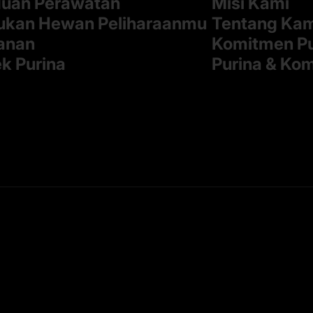
uan Perawatan
Misi Kami
kan Hewan Peliharaanmu
Tentang Ka
anan
Komitmen Pu
k Purina
Purina & Ko