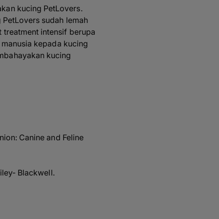
kan kucing PetLovers.
g PetLovers sudah lemah
treatment intensif berupa
lu manusia kepada kucing
embahayakan kucing
nion: Canine and Feline
ley- Blackwell.