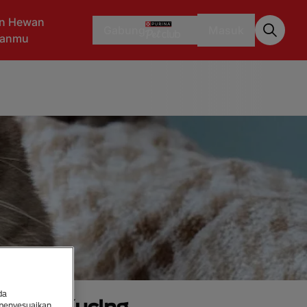
n Hewan
Gabung
Masuk
aanmu
da
 menyesuaikan