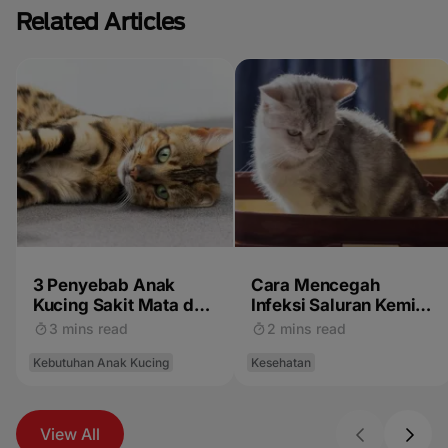
Related Articles
3 Penyebab Anak
Cara Mencegah
Kucing Sakit Mata dan
Infeksi Saluran Kemih
Pertolongan Pertama
pada Kucing? Cek 4
3 mins read
2 mins read
yang Bisa Dilakukan
Hal Berikut!
Kebutuhan Anak Kucing
Kesehatan
View All