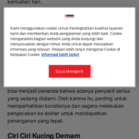
kemudian hari.
Penyebab Kucing Demam
Kami menggunakan cookie untuk meningkatkan kualitas layanan
Penyebab kucing demam yang paling sering
kami dan memberikan Anda pengalaman yang lebih baik. Cookie
ditemukan adalah karena infeksi yang biasanya
menganalisis bagian website yang Anda kunjungi dan
menyesuaikan dengan minat Anda untuk dapat menyajikan
masuk lewat mulut, hidung, mata atau tenggorokan.
informasi yang relevan. Pelajari lebih lanjut mengenai Cookie di
Kucing demam ini biasanya terjadi sebagai respon
Kebijakan Cookie
Informasi lebih lanjut
respon tubuh untuk melawan infeksi yang menyerang
tubuh.
Saya Mengerti
Selain hal-hal musiman tersebut, kucing demam juga
bisa menjadi penanda bahwa adanya penyakit serius
yang sedang dialami. Oleh karena itu, penting untuk
memperhatikan kondisinya dan segera melakukan
pengecekan ke dokter untuk mendapatkan
penanganan yang tepat.
Ciri Ciri Kucing Demam