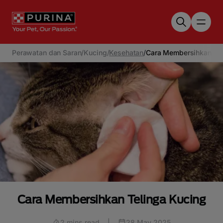
Skip to main content
Perawatan dan Saran
/
Kucing
/
Kesehatan
/
Cara Membersihkan Tel
Cara Membersihkan Telinga Kucing
2 mins read
|
28 May 2025