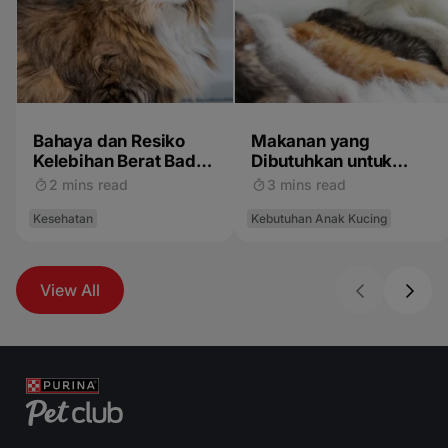
Bahaya dan Resiko
Makanan yang
Kelebihan Berat Badan
Dibutuhkan untuk
Pada Kucing
Pertumbuhan Anak
2 mins read
3 mins read
Kucing
Kesehatan
Kebutuhan Anak Kucing
View All