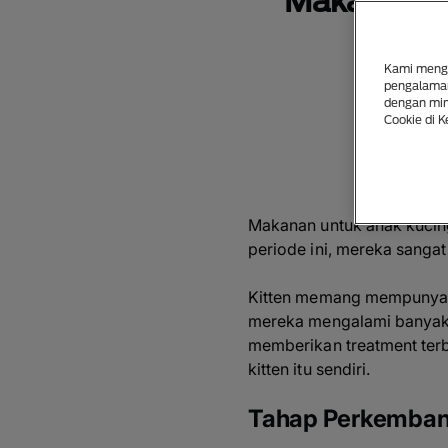
Makanan y
Kami mengg
pengalaman
dengan mina
Cookie di K
Makanan untuk anak kucin
periode ini, mereka sangat
Kitten memang mempunyai p
mereka mengalami banyak p
memberikan
treatment
ter
kitten itu sendiri.
Tahap Perkemban