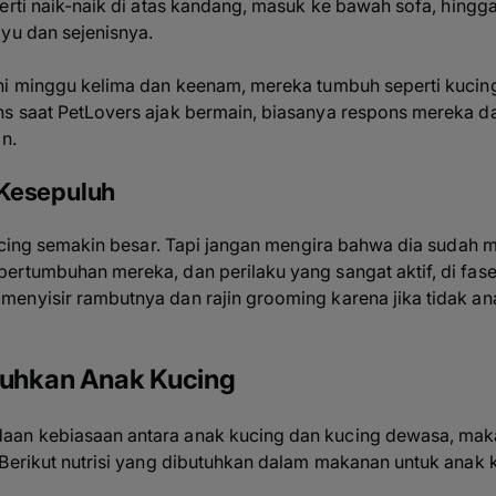
erti naik-naik di atas kandang, masuk ke bawah sofa, hing
ayu dan sejenisnya.
kni minggu kelima dan keenam, mereka tumbuh seperti kuci
s saat PetLovers ajak bermain, biasanya respons mereka da
n.
-Kesepuluh
 kucing semakin besar. Tapi jangan mengira bahwa dia sudah
ertumbuhan mereka, dan perilaku yang sangat aktif, di fase
menyisir rambutnya dan rajin
grooming
karena jika tidak 
utuhkan Anak Kucing
an kebiasaan antara anak kucing dan kucing dewasa, maka
 Berikut nutrisi yang dibutuhkan dalam makanan untuk anak 