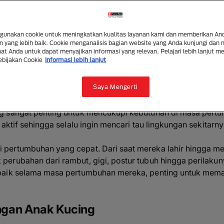
ang Dibutuhkan untuk Pertum
Kucing
unakan cookie untuk meningkatkan kualitas layanan kami dan memberikan An
3 mins read
|
28 May 2025
 yang lebih baik. Cookie menganalisis bagian website yang Anda kunjungi dan
t Anda untuk dapat menyajikan informasi yang relevan. Pelajari lebih lanjut m
ebijakan Cookie
Informasi lebih lanjut
Ringkas dengan AI
Bagikan
Saya Mengerti
g sangat penting untuk mencukupi kebutuhan di masa pert
 aktif sehingga selalu ingin mencari tau lingkungan sekitarny
ertumbuhan yang cepat. Dari saat mereka lahir hingga men
erubahan dari rambut, gigi, postur tubuh hingga perilakun
baik selama masa pertumbuhan mereka, penting untuk me
gan Anak Kucing