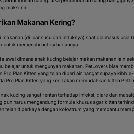
tuk pertumbuhan tulang. Jika pertumbuhan tulang dan giginya
ng maksimal.
rikan Makanan Kering?
makanan (di luar susu dari induknya) saat dia masuk usia 6
n untuk memenuhi nutrisi hariannya.
ia awal dimana anak kucing belajar makan makanan lain sela
nggu belajar untuk mengunyah makanan. PetLovers bisa memb
Pro Plan Kitten yang telah diberi air hangat supaya
kibble
-
pada Pro Plan Kitten yang kecil akan memudahkan kitten Pet
nak kucing sangat rentan terhadap infeksi, diare dan masal
g pun harus mengandung formula khusus agar
kitten
terhind
itten telah diperkaya dengan kolostrum yang membantu memp