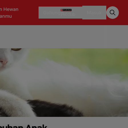
n Hewan
Gabung
Masuk
aanmu