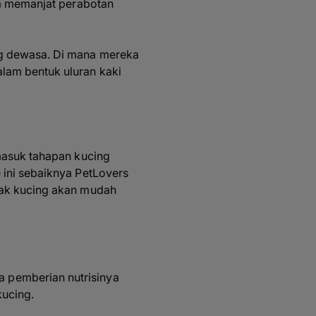
ga memanjat perabotan
ng dewasa. Di mana mereka
lam bentuk uluran kaki
 masuk tahapan kucing
 ini sebaiknya PetLovers
anak kucing akan mudah
 pemberian nutrisinya
kucing.