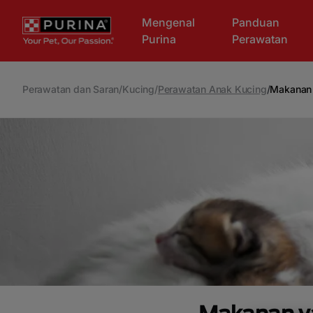
Skip to main content
Mengenal
Panduan
Purina
Perawatan
Perawatan dan Saran
/
Kucing
/
Perawatan Anak Kucing
/
Makanan 