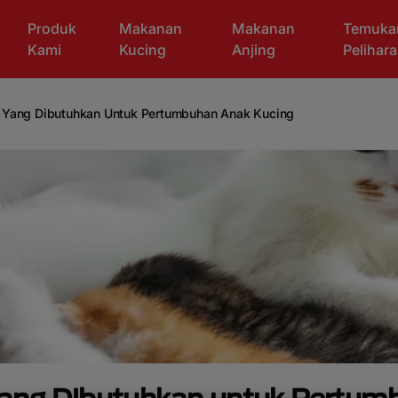
Produk
Makanan
Makanan
Temuka
Kami
Kucing
Anjing
Pelihar
Yang Dibutuhkan Untuk Pertumbuhan Anak Kucing