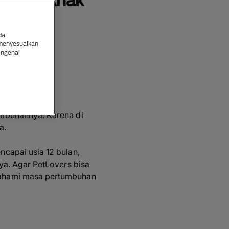
buhan Anak
da
 menyesuaikan
engenai
umbuhannya. Karena di
a.
capai usia 12 bulan,
ya. Agar PetLovers bisa
mahami masa pertumbuhan