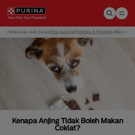
Skip to main content
Perawatan dan Saran
/
Dog Advice
/
Perilaku & Pelatihan
/
Kenapa A
Kenapa Anjing Tidak Boleh Makan
Coklat?