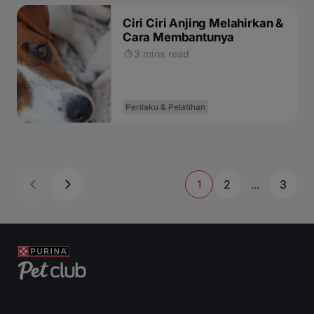
Ciri Ciri Anjing Melahirkan &
Cara Membantunya
3 mins read
Perilaku & Pelatihan
1
2
3
...