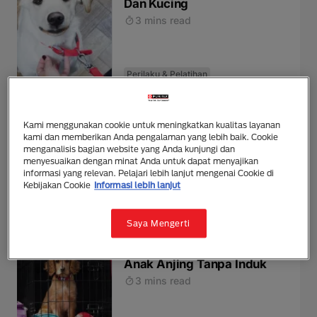
Dan Kucing
3 mins read
Perilaku & Pelatihan
Jenis-jenis Anjing dan Cara
Kami menggunakan cookie untuk meningkatkan kualitas layanan
Perawatannya
kami dan memberikan Anda pengalaman yang lebih baik. Cookie
2 mins read
menganalisis bagian website yang Anda kunjungi dan
menyesuaikan dengan minat Anda untuk dapat menyajikan
informasi yang relevan. Pelajari lebih lanjut mengenai Cookie di
Kebijakan Cookie
Informasi lebih lanjut
Perilaku & Pelatihan
Saya Mengerti
5 Tips Mudah Cara Merawat
Anak Anjing Tanpa Induk
3 mins read