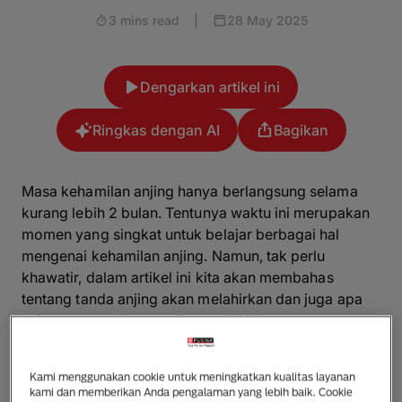
3 mins read
|
28 May 2025
Dengarkan artikel ini
Ringkas dengan AI
Bagikan
Masa kehamilan anjing hanya berlangsung selama
kurang lebih 2 bulan. Tentunya waktu ini merupakan
momen yang singkat untuk belajar berbagai hal
mengenai kehamilan anjing. Namun, tak perlu
khawatir, dalam artikel ini kita akan membahas
tentang tanda anjing akan melahirkan dan juga apa
saja cara membantu anjing melahirkan.
Ciri Ciri Anjing Mau Melahirkan
Kami menggunakan cookie untuk meningkatkan kualitas layanan
kami dan memberikan Anda pengalaman yang lebih baik. Cookie