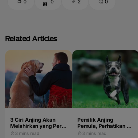
0
0
2
0
Related Articles
3 Ciri Anjing Akan
Pemilik Anjing
Melahirkan yang Perlu
Pemula, Perhatikan 4
Diketahui
Hal Ini Saat Memilih
3 mins read
3 mins read