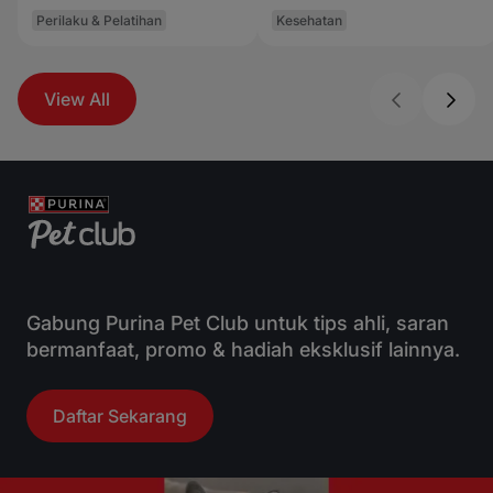
Makanan
Perilaku & Pelatihan
Peliharaanmu
Kesehatan
View All
Gabung Purina Pet Club untuk tips ahli, saran
bermanfaat, promo & hadiah eksklusif lainnya.
Daftar Sekarang