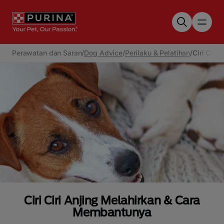
Skip to main content
Perawatan dan Saran
/
Dog Advice
/
Perilaku & Pelatihan
/
Ciri Ciri
Ciri Ciri Anjing Melahirkan & Cara
Membantunya