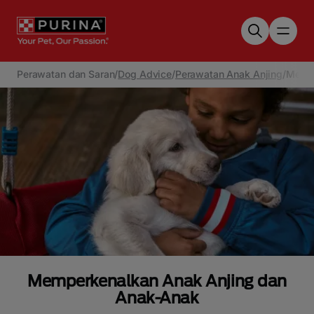
Skip to main content
Perawatan dan Saran
/
Dog Advice
/
Perawatan Anak Anjing
/
Mempe
Memperkenalkan Anak Anjing dan
Anak-Anak