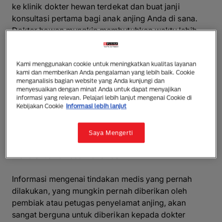
ke klinik dokter hewan terdekat dan buat janji
konsultasi pertama bagi anak anjing Anda di sana.
Dokter hewan mungkin membutuhkan waktu lebih
lama dari pemeriksaan biasa untuk memastikan
bahwa kondisi anak anjing Anda baik-baik saja.
Kami menggunakan cookie untuk meningkatkan kualitas layanan
kami dan memberikan Anda pengalaman yang lebih baik. Cookie
Apa yang akan dilakukan pada
menganalisis bagian website yang Anda kunjungi dan
kunjungan pertama ke dokter
menyesuaikan dengan minat Anda untuk dapat menyajikan
informasi yang relevan. Pelajari lebih lanjut mengenai Cookie di
hewan
Kebijakan Cookie
Informasi lebih lanjut
Pada konsultasi pertama, anak anjing Anda akan
Saya Mengerti
diperiksa secara seksama dan dokter hewan akan
mendiskusikan soal vaksinasi.
Informasi mengenai tindakan medis yang pernah
dilakukan, yang mungkin pernah diberikan oleh
pembiak atau petugas penyelamat anjing, akan
sangat berguna untuk diberikan kepada dokter