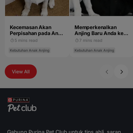
Kecemasan Akan
Memperkenalkan
Perpisahan pada Anak
Anjing Baru Anda ke
Anjing
Kucing atau Anjing
5 mins read
7 mins read
yang Lebih Tua
Kebutuhan Anak Anjing
Kebutuhan Anak Anjing
View All
Gabung Purina Pet Club untuk tips ahli, saran