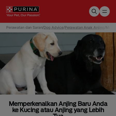
Skip to main content
Perawatan dan Saran
/
Dog Advice
/
Perawatan Anak Anjing
/
Mempe
Memperkenalkan Anjing Baru Anda
ke Kucing atau Anjing yang Lebih