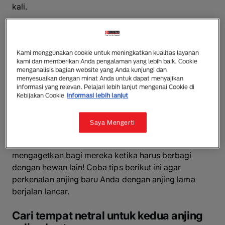
kali.
“Meskipun anjing dan kucing dapat menjadi kawan
dekat, ada beberapa binatang yang sebaiknya
Kami menggunakan cookie untuk meningkatkan kualitas layanan
dijauhkan dari anjing. Kelinci, guinea pig, hamster,
kami dan memberikan Anda pengalaman yang lebih baik. Cookie
dan reptil, contohnya, harus dijaga setiap saat”
menganalisis bagian website yang Anda kunjungi dan
menyesuaikan dengan minat Anda untuk dapat menyajikan
informasi yang relevan. Pelajari lebih lanjut mengenai Cookie di
Memperkenalkan anak anjing ke
Kebijakan Cookie
Informasi lebih lanjut
anjing yang lebih tua
Saya Mengerti
Anjing lama Anda mungkin sudah terbiasa memiliki
seluruh area rumah untuk dirinya sendiri, jadi pasti
mengagetkan bagi mereka ketika harus berbagi
dengan hewan lain! Coba tips berikut ini agar
perkenalan anjing baru Anda dengan anjing lama
berjalan lancar.
Cari tempat netral untuk kedua anjing