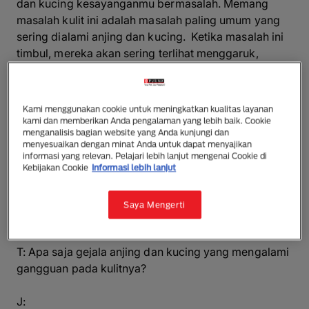
dan kucing kesayanganmu bermasalah. Memang
masalah kulit ini adalah masalah paling umum yang
sering dialami anjing dan kucing. Ketika masalah ini
timbul, mereka akan sering terlihat menggaruk,
menjilat atau menggigit bagian tubuhnya.
Apa penyebabnya dan bagaimana solusinya? Yuk
Kami menggunakan cookie untuk meningkatkan kualitas layanan
simak tanya jawab di bawah ini!
kami dan memberikan Anda pengalaman yang lebih baik. Cookie
menganalisis bagian website yang Anda kunjungi dan
menyesuaikan dengan minat Anda untuk dapat menyajikan
T: Apa yang menyebabkan masalah kulit pada
informasi yang relevan. Pelajari lebih lanjut mengenai Cookie di
kucing dan anjing?
Kebijakan Cookie
Informasi lebih lanjut
J: Penyebabnya adalah ektoparasit, infeksi, alergi,
Saya Mengerti
masalah metabolisme, dan stress.
T: Apa saja gejala anjing dan kucing yang mengalami
gangguan pada kulitnya?
J: