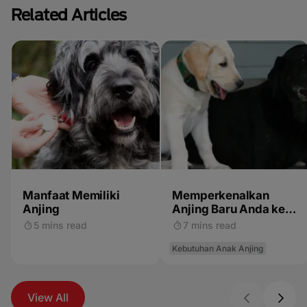
Related Articles
Manfaat Memiliki
Memperkenalkan
Anjing
Anjing Baru Anda ke
Kucing atau Anjing
5 mins read
7 mins read
yang Lebih Tua
Kebutuhan Anak Anjing
View All