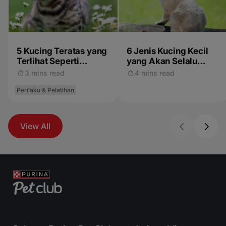
5 Kucing Teratas yang
6 Jenis Kucing Kecil
Terlihat Seperti
yang Akan Selalu
Harimau, Macan Tutul,
Terlihat Mungil
3 mins read
4 mins read
dan Kucing Liar
Perilaku & Pelatihan
View All