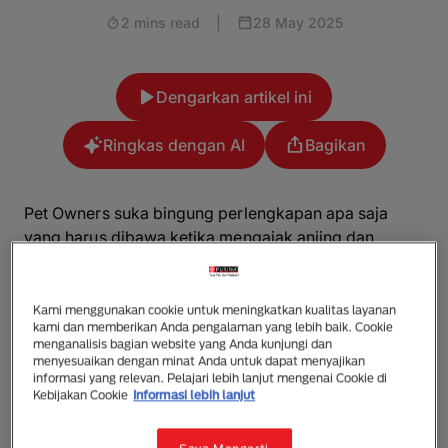
2 mins read
|
28 May 2025
Dengarkan artikel ini
Ringkas dengan AI
Bagikan
Pet Owners
suka bingung perlengkapan apa saja
yang harus dibawa ketika mengajak anjing dan
kucing kesayangan ke taman, pantai atau membawa
mereka berlibur ke luar kota.
Bagaimana cara merawat anjing (golden retriever,
Kami menggunakan cookie untuk meningkatkan kualitas layanan
kami dan memberikan Anda pengalaman yang lebih baik. Cookie
husky, pom atau Rottweiler) selama perjalanan?
menganalisis bagian website yang Anda kunjungi dan
Bagaimana cara merawat kucing (dari jenis kucing
menyesuaikan dengan minat Anda untuk dapat menyajikan
Anggora, Siam, sampai Persia), agar tidak sakit?
informasi yang relevan. Pelajari lebih lanjut mengenai Cookie di
Kebijakan Cookie
Informasi lebih lanjut
Berikut beberapa tips yang harus diperhatikan saat
membawa anjing dan kucing bepergian.