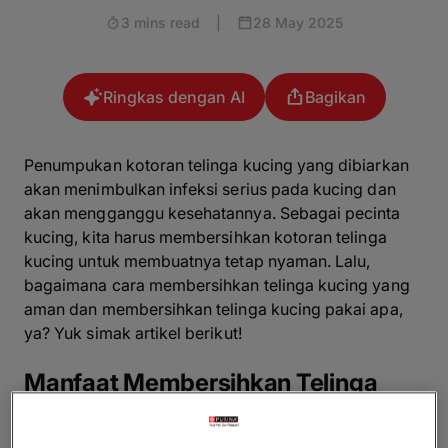
3 mins read
|
28 May 2025
Ringkas dengan AI
Bagikan
Penumpukan kotoran telinga kucing yang dibiarkan
akan menimbulkan infeksi serius pada kucing dan
akan mengganggu kesehatannya. Sebagai pecinta
kucing, kita harus membersihkan kotoran telinga
kucing untuk membuatnya tetap nyaman. Lalu,
bagaimana cara membersihkan telinga kucing yang
aman dan membersihkan telinga kucing pakai apa,
ya? Yuk simak artikel berikut!
Manfaat Membersihkan Telinga
Kucing