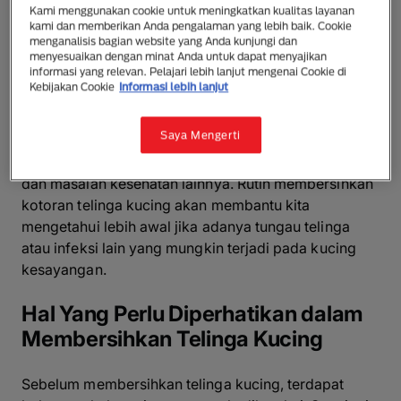
Sebelum kita membahas tentang cara membersihkan
Kami menggunakan cookie untuk meningkatkan kualitas layanan
kami dan memberikan Anda pengalaman yang lebih baik. Cookie
telinga kucing, ada baiknya kita mengetahui terlebih
menganalisis bagian website yang Anda kunjungi dan
dahulu manfaat membersihkan telinga kucing.
menyesuaikan dengan minat Anda untuk dapat menyajikan
informasi yang relevan. Pelajari lebih lanjut mengenai Cookie di
Kebijakan Cookie
Informasi lebih lanjut
Rutin membersihkan telinga kucing tentunya dapat
membuat kucing bersih dan terjaga kesehatannya.
Saya Mengerti
Tidak hanya itu, membersihkan kotoran telinga
kucing juga bisa mencegah terjadinya infeksi telinga
dan masalah kesehatan lainnya. Rutin membersihkan
kotoran telinga kucing akan membantu kita
mengetahui lebih awal jika adanya tungau telinga
atau infeksi lain yang mungkin terjadi pada kucing
kesayangan.
Hal Yang Perlu Diperhatikan dalam
Membersihkan Telinga Kucing
Sebelum membersihkan telinga kucing, terdapat