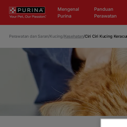
Skip to main content
Mengenal
Panduan
Purina
Perawatan
Perawatan dan Saran
/
Kucing
/
Kesehatan
/
Ciri Ciri Kucing Kerac