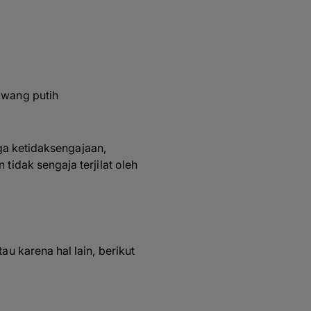
awang putih
ga ketidaksengajaan,
idak sengaja terjilat oleh
 karena hal lain, berikut