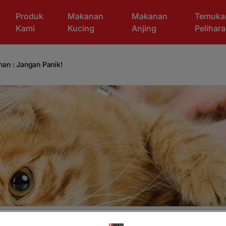
Produk
Makanan
Makanan
Temuka
Kami
Kucing
Anjing
Pelihar
unan : Jangan Panik!