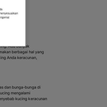
Panik!
da
 menyesuaikan
engenai
kan
cing. Ada banyak
emakan berbagai hal yang
cing Anda keracunan,
ias dan bunga-bunga di
kucing mengalami
penyebab kucing keracunan