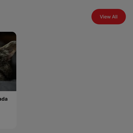
View All
ada
ang