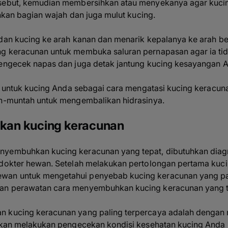
sebut, kemudian membersihkan atau menyekanya agar kucing
sihkan bagian wajah dan juga mulut kucing.
adan kucing ke arah kanan dan menarik kepalanya ke arah be
g keracunan untuk membuka saluran pernapasan agar ia tid
mengecek napas dan juga detak jantung kucing kesayangan 
sih untuk kucing Anda sebagai cara mengatasi kucing keracu
ah-muntah untuk mengembalikan hidrasinya.
an kucing keracunan
nyembuhkan kucing keracunan yang tepat, dibutuhkan diag
 dokter hewan. Setelah melakukan pertolongan pertama kuc
an untuk mengetahui penyebab kucing keracunan yang pas
an perawatan cara menyembuhkan kucing keracunan yang t
n kucing keracunan yang paling terpercaya adalah dengan
 akan melakukan pengecekan kondisi kesehatan kucing Anda