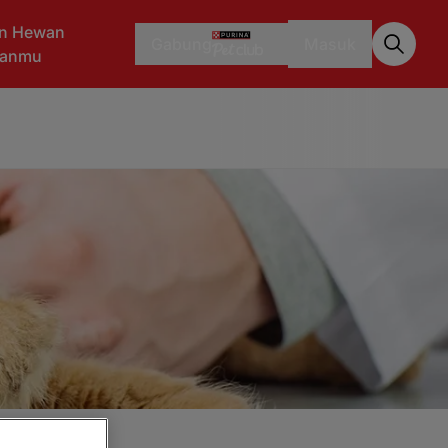
n Hewan
Gabung
Masuk
aanmu