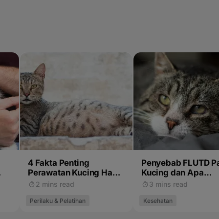
4 Fakta Penting
Penyebab FLUTD P
Perawatan Kucing Hamil
Kucing dan Apa
atau Bunting
Makanan Kucing y
2 mins read
3 mins read
Tepat
Perilaku & Pelatihan
Kesehatan