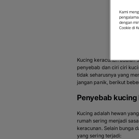
Ciri 
Kami mengg
pengalaman
dengan mina
Cookie di K
Kucing keracunan adalah s
penyebab dan ciri ciri ku
tidak seharusnya yang men
jangan panik, berikut beb
Penyebab kucing
Kucing adalah hewan yang 
rumah sering menjadi sas
keracunan. Selain bunga d
yang sering terjadi: