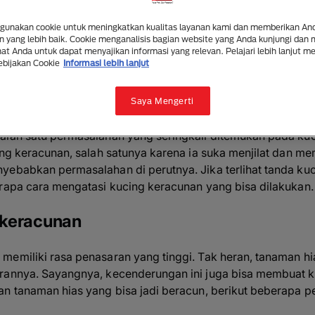
Ciri Kucing Keracunan : Jangan 
unakan cookie untuk meningkatkan kualitas layanan kami dan memberikan An
2 mins read
|
28 May 2025
 yang lebih baik. Cookie menganalisis bagian website yang Anda kunjungi dan
t Anda untuk dapat menyajikan informasi yang relevan. Pelajari lebih lanjut m
ebijakan Cookie
Informasi lebih lanjut
Dengarkan artikel ini
Ringkas dengan AI
Bagi
Saya Mengerti
alah satu permasalahan yang seringkali ditemukan pada ku
cing keracunan, salah satunya karena ia suka menjilat dan m
yebabkan permasalahan di perutnya. Jika terlihat tanda ku
erapa cara mengatasi kucing keracunan yang bisa dilakukan.
 keracunan
memiliki rasa penasaran yang tinggi. Tak heran, tanaman h
arannya. Sayangnya, kecenderungan ini juga bisa membuat 
an tanaman hias yang bisa jadi beracun, berikut beberapa 