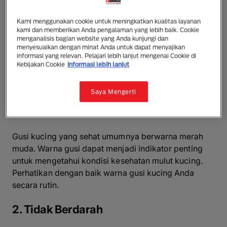
bisa Anda terapkan di rumah.
Kami menggunakan cookie untuk meningkatkan kualitas layanan
Ciri-Ciri Gusi Kucing yang Sehat
kami dan memberikan Anda pengalaman yang lebih baik. Cookie
menganalisis bagian website yang Anda kunjungi dan
menyesuaikan dengan minat Anda untuk dapat menyajikan
Sebelum membahas lebih jauh mengenai perawatan
informasi yang relevan. Pelajari lebih lanjut mengenai Cookie di
gigi dan gusi kucing, penting untuk mengetahui ciri-
Kebijakan Cookie
Informasi lebih lanjut
ciri gusi kucing yang sehat. Berikut beberapa ciri-ciri
yang dapat Anda perhatikan:
Saya Mengerti
1. Warna Merah Muda
Gusi kucing yang sehat umumnya berwarna merah
muda. Warna gusi dapat menjadi indikator penting
untuk mengetahui kondisi kesehatan mulut kucing.
Perhatikan dengan baik warna gusi kucing Anda
secara rutin.
2. Tidak Berdarah