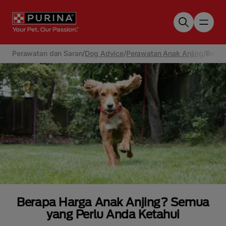
Skip to main content
Perawatan dan Saran
/
Dog Advice
/
Perawatan Anak Anjing
/
Berap
Berapa Harga Anak Anjing? Semua
yang Perlu Anda Ketahui