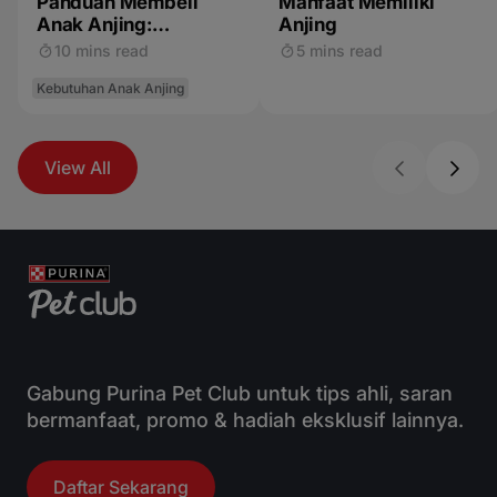
Panduan Membeli
Manfaat Memiliki
Anak Anjing:
Anjing
Menemukan
10 mins read
5 mins read
Pengembang biak
yang Tepat
Kebutuhan Anak Anjing
View All
Gabung Purina Pet Club untuk tips ahli, saran
bermanfaat, promo & hadiah eksklusif lainnya.
Daftar Sekarang