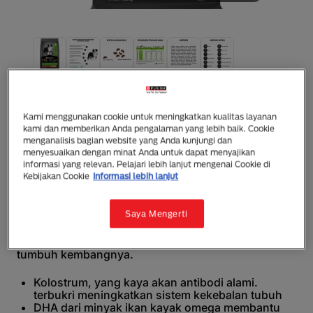
Purina Pro Plan
PRO PLAN Puppy Healthy Growth &
Development Medium Chicken
Kami menggunakan cookie untuk meningkatkan kualitas layanan
kami dan memberikan Anda pengalaman yang lebih baik. Cookie
menganalisis bagian website yang Anda kunjungi dan
Makanan Kering
Anak Anjing
menyesuaikan dengan minat Anda untuk dapat menyajikan
Pro Plan Puppy Healthy Growth &; Development
informasi yang relevan. Pelajari lebih lanjut mengenai Cookie di
Kebijakan Cookie
Informasi lebih lanjut
Medium dengan rasa ayam mengandung nutrisi
khusus untuk anak anjing berukuran sedang sampai
usia 12 bulan. Cocok juga untuk dikonsumsi oleh
Saya Mengerti
anjing betina yang sedang mengandung/menyusui.
Mengandung kolostrum yang membantu
menguatkan daya tahan alami anak anjing dalam
tumbuh kembangnya.
Kolostrum, yang kaya akan antibodi alami.
terbukri meningkatkan sistem kekebalan tubuh
DHA dari minyak ikan kayak omega membantu