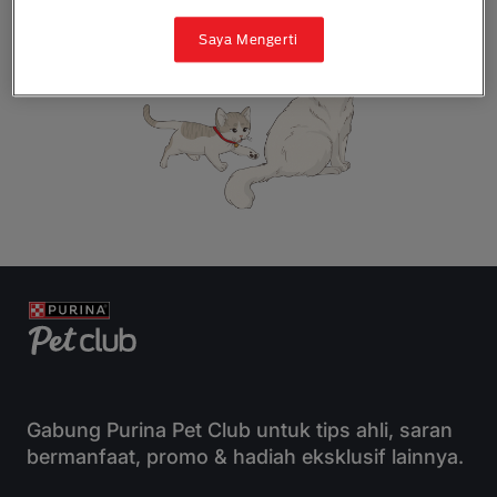
Saya Mengerti
Gabung Purina Pet Club untuk tips ahli, saran
bermanfaat, promo & hadiah eksklusif lainnya.