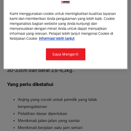
King Charles Spaniel
Kami menggunakan cookie untuk meningkatkan kualitas layanan
kami dan memberikan Anda pengalaman yang lebih baik. Cookie
Seekor anjing yang tampak bangsawan dan kecil,
menganalisis bagian website yang Anda kunjungi dan
King Charles Spaniel memiliki tubuh yang pendek
menyesuaikan dengan minat Anda untuk dapat menyajikan
informasi yang relevan. Pelajari lebih lanjut mengenai Cookie di
dan kokoh serta rambut panjang dan halus yang lurus
Kebijakan Cookie
Informasi lebih lanjut
atau sedikit melambai. Rambutnya hadir dalam warna
hitam dan cokelat; tiga warna (hitam, putih dan
Saya Mengerti
cokelat); Blenheim (putih dengan merah); dan rubi.
King Charles Spaniels dewasa memiliki tinggi sekitar
30-33cm dan berat 3,6-6,3kg.
Yang perlu diketahui
Anjing yang cocok untuk pemilik yang tidak
berpengalaman
Pelatihan dasar diperlukan
Menikmati jalan-jalan yang santai
Menikmati berjalan satu jam sehari