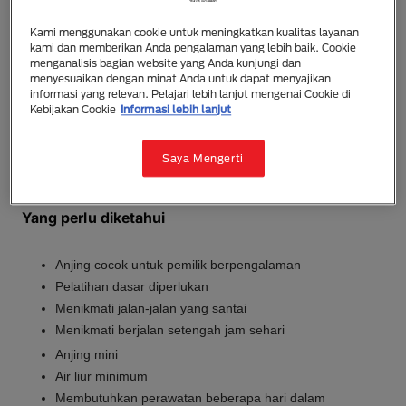
Chihuahua (Long Coat)
Kami menggunakan cookie untuk meningkatkan kualitas layanan
kami dan memberikan Anda pengalaman yang lebih baik. Cookie
Chihuahua berambut panjang dengan tubuh yang
menganalisis bagian website yang Anda kunjungi dan
menyesuaikan dengan minat Anda untuk dapat menyajikan
pendek. Ciri lainnya yaitu memiliki rambut datar atau
informasi yang relevan. Pelajari lebih lanjut mengenai Cookie di
sedikit bergelombang dengan berbagai warna dari
Kebijakan Cookie
Informasi lebih lanjut
coklat kekuningan sampai hitam. Chihuahua (Long
Coat) dewasa berukuran 15-23cm dan berat antara
Saya Mengerti
1,8-2,7 kg.
Yang perlu diketahui
Anjing cocok untuk pemilik berpengalaman
Pelatihan dasar diperlukan
Menikmati jalan-jalan yang santai
Menikmati berjalan setengah jam sehari
Anjing mini
Air liur minimum
Membutuhkan perawatan beberapa hari dalam