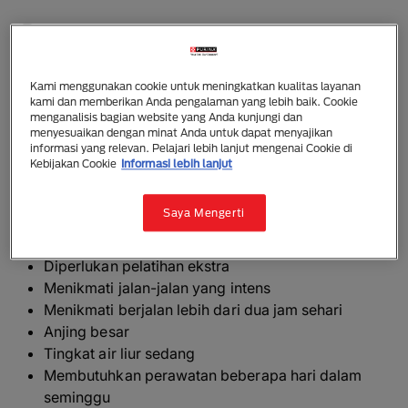
Beauceron
Besar dan berotot, anjing yang tampak mengesankan
ini memiliki berat sekitar 30-38.5kg saat dewasa.
Kami menggunakan cookie untuk meningkatkan kualitas layanan
kami dan memberikan Anda pengalaman yang lebih baik. Cookie
Anjing dewasa tingginya 65-70cm dan betina sekitar
menganalisis bagian website yang Anda kunjungi dan
68cm. Rambut pendek berwarna hitam dengan tanda
menyesuaikan dengan minat Anda untuk dapat menyajikan
informasi yang relevan. Pelajari lebih lanjut mengenai Cookie di
cokelat tertentu, atau tiga warna (abu-abu dan hitam
Kebijakan Cookie
Informasi lebih lanjut
dengan tanda cokelat).
Saya Mengerti
Yang perlu diketahui
Anjing cocok untuk pemilik berpengalaman
Diperlukan pelatihan ekstra
Menikmati jalan-jalan yang intens
Menikmati berjalan lebih dari dua jam sehari
Anjing besar
Tingkat air liur sedang
Membutuhkan perawatan beberapa hari dalam
seminggu