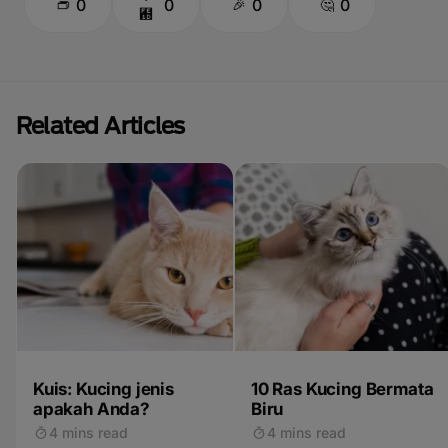
0
0
0
0
Related Articles
Kuis: Kucing jenis
10 Ras Kucing Bermata
apakah Anda?
Biru
4 mins read
4 mins read