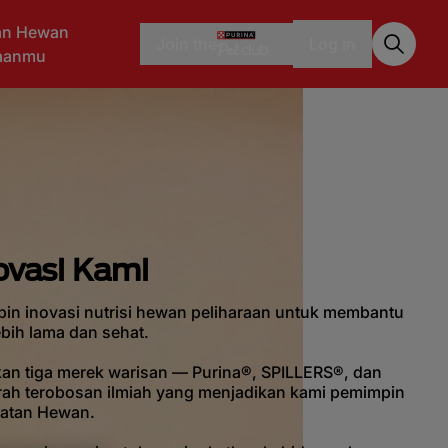
an Hewan
Join the
Log in
raanmu
ovasi Kami
pin inovasi nutrisi hewan peliharaan untuk membantu
ebih lama dan sehat.
an tiga merek warisan — Purina®, SPILLERS®, dan
ah terobosan ilmiah yang menjadikan kami pemimpin
watan Hewan.