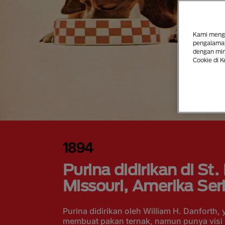
Kami mengg
pengalaman
dengan mina
Cookie di K
1894
Purina didirikan di St.
Missouri, Amerika Seri
Purina didirikan oleh William H. Danforth,
membuat pakan ternak, namun punya visi l