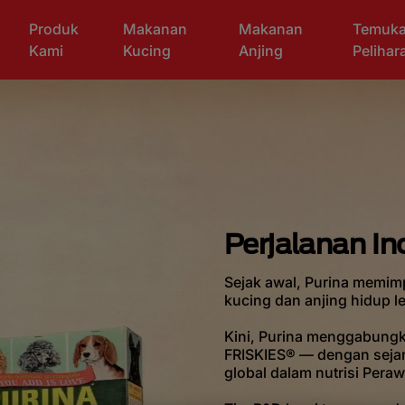
Produk
Makanan
Makanan
Temuk
Kami
Kucing
Anjing
Peliha
Perjalanan In
Sejak awal, Purina memim
kucing dan anjing hidup l
Kini, Purina menggabungk
FRISKIES® — dengan sejar
global dalam nutrisi Pera