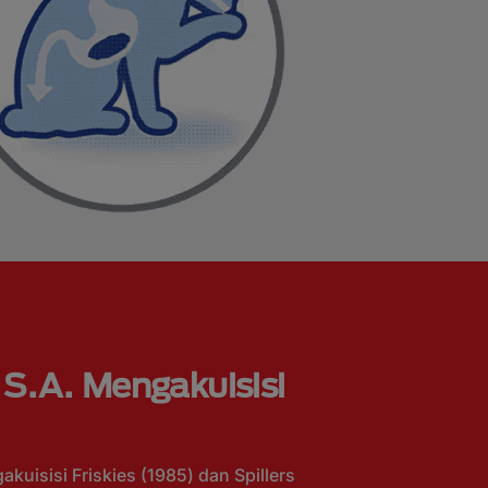
 S.A. Mengakuisisi
kuisisi Friskies (1985) dan Spillers