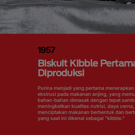
1957
Biskuit Kibble Pertam
Diproduksi
Purina menjadi yang pertama menerapkan 
ekstrusi pada makanan anjing, yang mem
bahan-bahan dimasak dengan tepat sambi
meningkatkan kualitas nutrisi, daya cerna, 
menciptakan makanan berbentuk dan bert
yang saat ini dikenal sebagai "kibble."