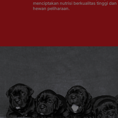
menciptakan nutrisi berkualitas tinggi dan
hewan peliharaan.