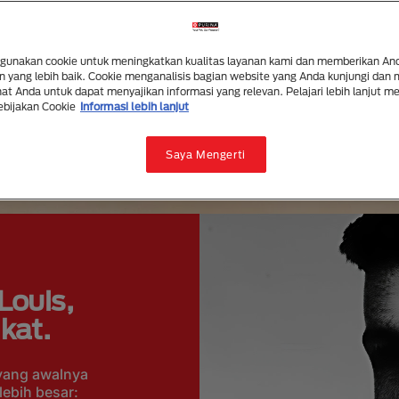
Tim R&D kami terus mend
dan orang yang mencintai
unakan cookie untuk meningkatkan kualitas layanan kami dan memberikan An
 yang lebih baik. Cookie menganalisis bagian website yang Anda kunjungi dan
t Anda untuk dapat menyajikan informasi yang relevan. Pelajari lebih lanjut m
ebijakan Cookie
Informasi lebih lanjut
Saya Mengerti
 Louis,
kat.
 yang awalnya
ebih besar: