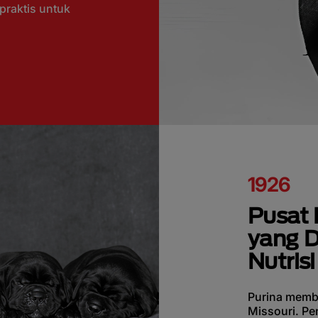
 praktis untuk
1926
Pusat 
yang D
Nutrisi
Purina membu
Missouri. Pe