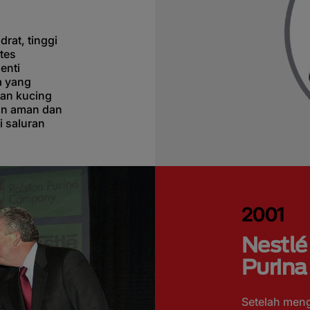
rat, tinggi
tes
enti
a yang
an kucing
an aman dan
i saluran
2001
Nestlé
Purina
Setelah menga