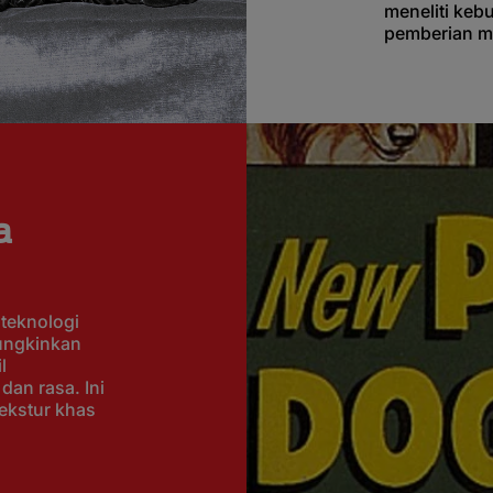
meneliti kebu
pemberian ma
a
teknologi
ungkinkan
l
dan rasa. Ini
ekstur khas