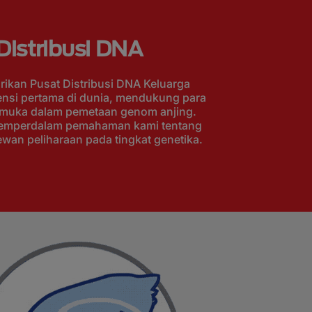
Distribusi DNA
rikan Pusat Distribusi DNA Keluarga
ensi pertama di dunia, mendukung para
kemuka dalam pemetaan genom anjing.
i memperdalam pemahaman kami tentang
wan peliharaan pada tingkat genetika.