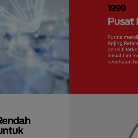
1999
Pusat 
Purina mendi
Anjing Refer
peneliti ter
Inisiatif in
kesehatan he
 Rendah
untuk