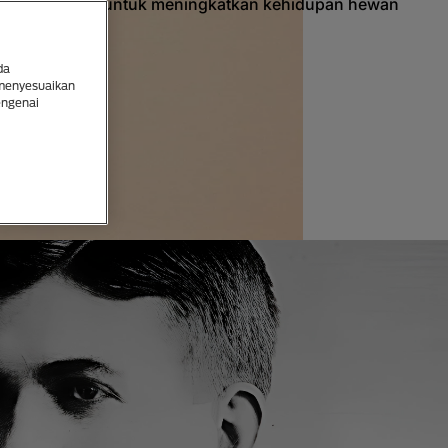
orong inovasi untuk meningkatkan kehidupan hewan
 mereka.
da
 menyesuaikan
engenai