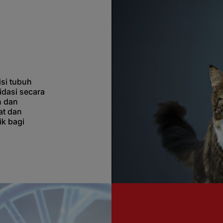
si tubuh
idasi secara
n dan
at dan
ik bagi