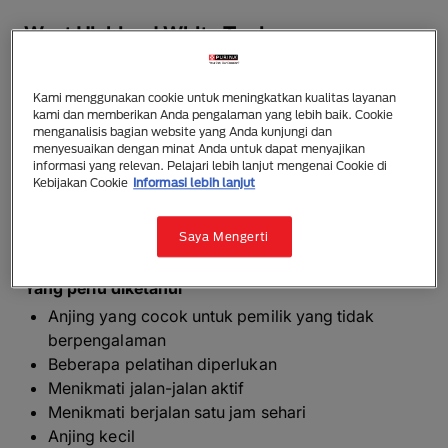
West Highland White Terrier
Rambut yang indah, berambut lebat, hidung kancing,
dan telinga kecil yang tegak membuat ras ini sangat
Kami menggunakan cookie untuk meningkatkan kualitas layanan
kami dan memberikan Anda pengalaman yang lebih baik. Cookie
menarik. Tubuh mereka kompak dan kepala mereka
menganalisis bagian website yang Anda kunjungi dan
memiliki penampilan seperti rubah. rambut putih,
menyesuaikan dengan minat Anda untuk dapat menyajikan
bagaimanapun, adalah ciri khas mereka: rambut
informasi yang relevan. Pelajari lebih lanjut mengenai Cookie di
Kebijakan Cookie
Informasi lebih lanjut
ganda, rambut luar lurus, rambut keras dan bagian
bawah yang lembut dan berlimpah. Highland Westies
dewasa berukuran 28cm dan berat 7-10kg.
Saya Mengerti
Yang perlu diketahui
Anjing yang cocok untuk pemilik yang tidak
berpengalaman
Beberapa pelatihan diperlukan
Menikmati jalan-jalan aktif
Menikmati berjalan satu jam sehari
Anjing kecil