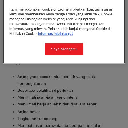
Irish Red and White Setter
Kami menggunakan cookie untuk meningkatkan kualitas layanan
kami dan memberikan Anda pengalaman yang lebih baik. Cookie
menganalisis bagian website yang Anda kunjungi dan
Irish Red and White Setter adalah anjing atletis yang
menyesuaikan dengan minat Anda untuk dapat menyajikan
kuat dengan rambut yang bagus, rambut panjang
informasi yang relevan. Pelajari lebih lanjut mengenai Cookie di
sedang yang berwarna putih mutiara dengan bercak
Kebijakan Cookie
Informasi lebih lanjut
merah. Anjing dewasa memiliki tinggi sekitar 58.5-
68.5cm dan berat sekitar 27-32kg.
Saya Mengerti
Yang perlu diketahui
Anjing yang cocok untuk pemilik yang tidak
berpengalaman
Beberapa pelatihan diperlukan
Menikmati jalan-jalan yang intens
Menikmati berjalan lebih dari dua jam sehari
Anjing besar
Tingkat air liur sedang
Membutuhkan perawatan beberapa hari dalam