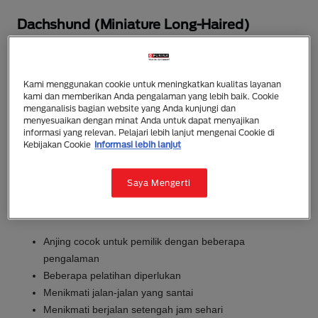
Dachshund (Miniature Long-Haired)
Ras anjing Miniature Long Haired Dachshund
merupakan anjing berkaki pendek dengan punggung
panjang. Meskipun kecil, Dachshund masih berotot
Kami menggunakan cookie untuk meningkatkan kualitas layanan
kami dan memberikan Anda pengalaman yang lebih baik. Cookie
dan kekar dengan dada yang dalam, lebar, dan kaki
menganalisis bagian website yang Anda kunjungi dan
depan yang kuat. Mereka memiliki rambut lembut
menyesuaikan dengan minat Anda untuk dapat menyajikan
informasi yang relevan. Pelajari lebih lanjut mengenai Cookie di
dan lurus yang menarik dan muncul dalam berbagai
Kebijakan Cookie
Informasi lebih lanjut
warna. Dachshund Miniatur dewasa memiliki berat
4,5-5kg dan tingginya sekitar 12-15cm.
Saya Mengerti
Yang perlu diketahui
Anjing cocok untuk pemilik dengan beberapa
pengalaman
Beberapa pelatihan diperlukan
Menikmati jalan-jalan yang santai
Menikmati berjalan setengah jam sehari