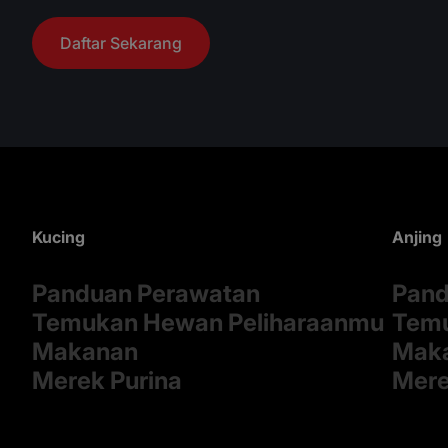
Daftar Sekarang
Kucing
Anjing
Panduan Perawatan
Pand
Temukan Hewan Peliharaanmu
Temu
Makanan
Mak
Merek Purina
Mere