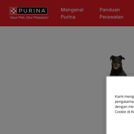
Skip to main content
Mengenal
Panduan
Purina
Perawatan
Kami mengg
pengalaman
dengan mina
Cookie di K