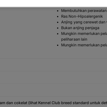
Tingkat air liur sedang
Membutuhkan perawatan 
Ras Non-Hipoalergenik
Anjing yang cerewet dan 
Bukan anjing penjaga
Mungkin memerlukan pela
peliharaan lain
Mungkin memerlukan pela
tam dan cokelat (lihat Kennel Club breed standard untuk de