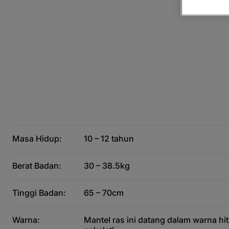
Masa Hidup:
10 – 12 tahun
Berat Badan:
30 – 38.5kg
Tinggi Badan:
65 – 70cm
Warna:
Mantel ras ini datang dalam warna hi