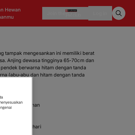
an Hewan
Join the
Log in
raanmu
ang tampak mengesankan ini memiliki berat
asa. Anjing dewasa tingginya 65-70cm dan
t pendek berwarna hitam dengan tanda
warna (abu-abu dan hitam dengan tanda
da
 menyesuaikan
lik berpengalaman
engenai
ra
g intens
dari dua jam sehari