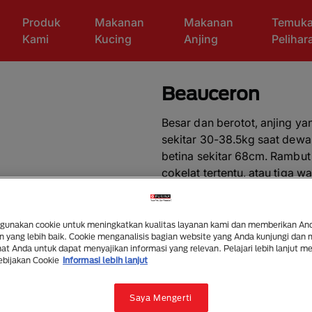
Produk
Makanan
Makanan
Temuk
Kami
Kucing
Anjing
Peliha
Beauceron
Besar dan berotot, anjing y
sekitar 30-38.5kg saat dew
betina sekitar 68cm. Rambu
cokelat tertentu, atau tiga 
cokelat).
Yang perlu diketahui
unakan cookie untuk meningkatkan kualitas layanan kami dan memberikan An
 yang lebih baik. Cookie menganalisis bagian website yang Anda kunjungi dan
Anjing cocok untuk pemi
t Anda untuk dapat menyajikan informasi yang relevan. Pelajari lebih lanjut m
Diperlukan pelatihan ekst
ebijakan Cookie
Informasi lebih lanjut
Menikmati jalan-jalan yan
Menikmati berjalan lebih 
Saya Mengerti
Anjing besar