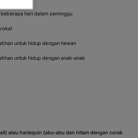
beberapa hari dalam seminggu
vokal
tihan untuk hidup dengan hewan
tihan untuk hidup dengan anak-anak
tail) atau harlequin (abu-abu dan hitam dengan corak