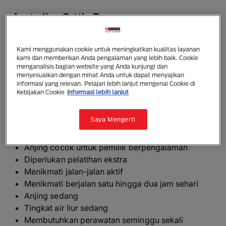
Australian Cattle Dog
Anjing kokoh, berukuran sedang, dan berotot ini
memiliki tinggi 46-51cm (jantan) dan 43-48cm
Kami menggunakan cookie untuk meningkatkan kualitas layanan
kami dan memberikan Anda pengalaman yang lebih baik. Cookie
(betina) saat dewasa dan beratnya antara 17 hingga
menganalisis bagian website yang Anda kunjungi dan
23kg. rambutnya berwarna biru; biru dan cokelat;
menyesuaikan dengan minat Anda untuk dapat menyajikan
biru, hitam dan cokelat; berbintik-bintik biru; merah;
informasi yang relevan. Pelajari lebih lanjut mengenai Cookie di
Kebijakan Cookie
Informasi lebih lanjut
merah dan cokelat; atau berbintik merah. Untuk detail
selengkapnya, silakan lihat standar breed.
Saya Mengerti
Yang perlu diketahui
Anjing cocok untuk pemilik berpengalaman
Diperlukan pelatihan ekstra
Menikmati jalan-jalan aktif
Menikmati berjalan satu hingga dua jam sehari
Anjing sedang
Tingkat air liur sedang
Membutuhkan perawatan seminggu sekali