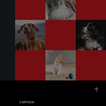
daging, minyak nabati,
vitamin, mineral & asam
ing
amino.Rasa dan Aroma
na,
Lezat yang di sukai oleh si
Puss
Lainnya