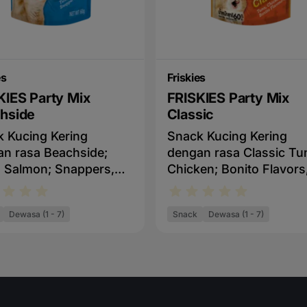
es
Friskies
KIES Party Mix
FRISKIES Party Mix
hside
Classic
 Kucing Kering
Snack Kucing Kering
n rasa Beachside;
dengan rasa Classic Tu
 Salmon; Snappers,
Chicken; Bonito Flavors
nakan sebagai
digunakan sebagai
nan selingan dan
makanan selingan dan
Dewasa (1 - 7)
Snack
Dewasa (1 - 7)
ikan sebagai hadiah.
diberikan sebagai hadia
nakan sebagai
Digunakan sebagai
nan selingan dan
makanan selingan dan
ikan sebagai
diberikan sebagai
ahMengandung sereal
hadiahMengandung ser
um utuh, olahan
gandum utuh, olahan