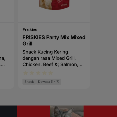
Friskies
FRISKIES Party Mix Mixed
Grill
Snack Kucing Kering
na,
dengan rasa Mixed Grill,
,
Chicken, Beef &; Salmon,
digunakan sebagai
makanan selingan dan
Snack
Dewasa (1 - 7)
h.
diberikan sebagai hadiah.
Digunakan sebagai
makanan selingan dan
diberikan sebagai
eal
hadiahMengandung sereal
gandum utuh, olahan