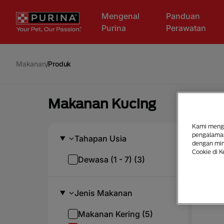
Skip to main content
Mengenal
Panduan
Purina
Perawatan
Makanan
/
Produk
Makanan Kucing
Kami mengg
pengalaman
Tahapan Usia
dengan mina
Cookie di K
Dewasa (1 - 7) (3)
Jenis Makanan
Makanan Kering (5)