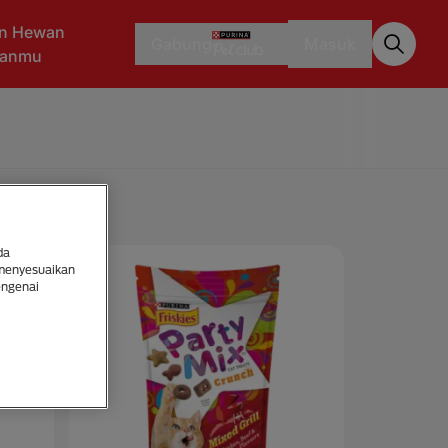
n Hewan
Gabung
Masuk
aanmu
da
 menyesuaikan
engenai