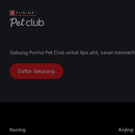
dagin
vitam
amino
deng
& Sn
Gabung Purina Pet Club untuk tips ahli, saran bermanf
Daftar Sekarang
Kucing
Anjing