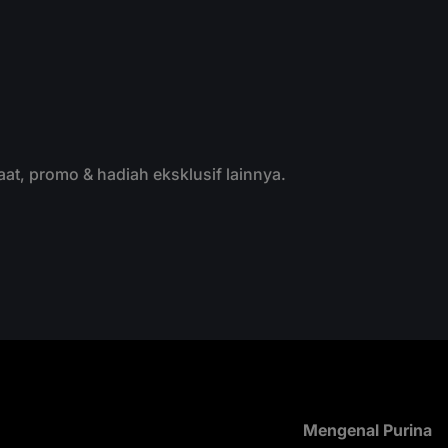
g, minyak nabati,
daging, minyak nabati,
in, mineral & asam
vitamin, mineral & asam
.Snack Kucing kering
aminoSnack Kucing Ker
an rasa Tuna, Salmon
dengan rasa Classic Tu
apper
Chicken & Bonito
aat, promo & hadiah eksklusif lainnya.
Mengenal Purina